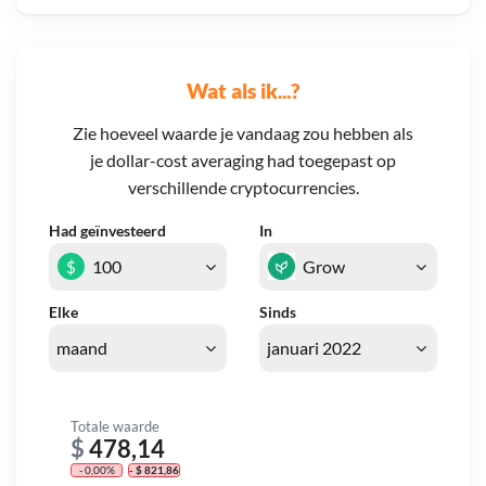
Wat als ik...?
Zie hoeveel waarde je vandaag zou hebben als
je dollar-cost averaging had toegepast op
verschillende cryptocurrencies.
Had geïnvesteerd
In
$
Elke
Sinds
Totale waarde
$
478,14
- 0,00%
- $ 821,86