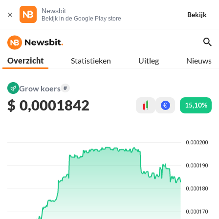
Newsbit
Bekijk
Bekijk in de Google Play store
Overzicht
Statistieken
Uitleg
Nieuws
Grow koers
#
$
0,0001842
15,10%
€