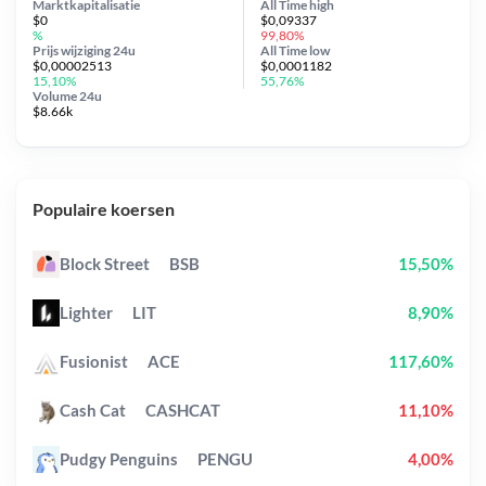
Marktkapitalisatie
All Time
high
$0
$0,09337
%
99,80%
Prijs wijziging
24u
All Time
low
$0,00002513
$0,0001182
15,10%
55,76%
Volume 24u
$8.66k
Populaire koersen
Block Street
BSB
15,50%
Lighter
LIT
8,90%
Fusionist
ACE
117,60%
Cash Cat
CASHCAT
11,10%
Pudgy Penguins
PENGU
4,00%