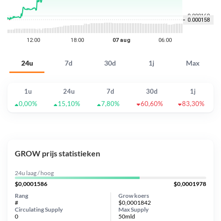
24u
7d
30d
1j
Max
1u
24u
7d
30d
1j
0,00%
15,10%
7,80%
60,60%
83,30%
GROW prijs statistieken
24u laag / hoog
$0,0001586
$0,0001978
Rang
Grow koers
#
$0,0001842
Circulating Supply
Max Supply
0
50mld