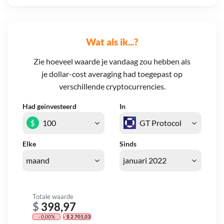
Wat als ik...?
Zie hoeveel waarde je vandaag zou hebben als
je dollar-cost averaging had toegepast op
verschillende cryptocurrencies.
Had geïnvesteerd
In
$
Elke
Sinds
Totale waarde
$
398,97
- 0,00%
- $ 2.701,03