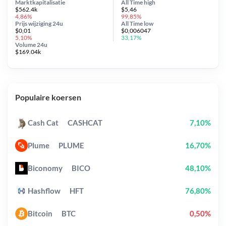
Marktkapitalisatie
All Time
high
$562.4k
$5,46
4,86%
99,85%
Prijs wijziging
24u
All Time
low
$0,01
$0,006047
5,10%
33,17%
Volume 24u
$169.04k
Populaire koersen
Cash Cat
CASHCAT
7,10%
Plume
PLUME
16,70%
Biconomy
BICO
48,10%
Hashflow
HFT
76,80%
Bitcoin
BTC
0,50%