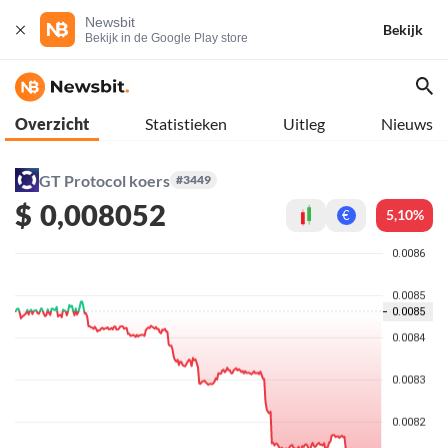
Newsbit
Bekijk
Bekijk in de Google Play store
Overzicht
Statistieken
Uitleg
Nieuws
GT Protocol koers
#3449
$
0,008052
5,10%
€