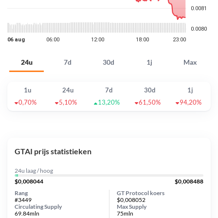
24u
7d
30d
1j
Max
1u
24u
7d
30d
1j
0,70%
5,10%
13,20%
61,50%
94,20%
GTAI prijs statistieken
24u laag / hoog
$0,008044
$0,008488
Rang
GT Protocol koers
#3449
$0,008052
Circulating Supply
Max Supply
69.84mln
75mln