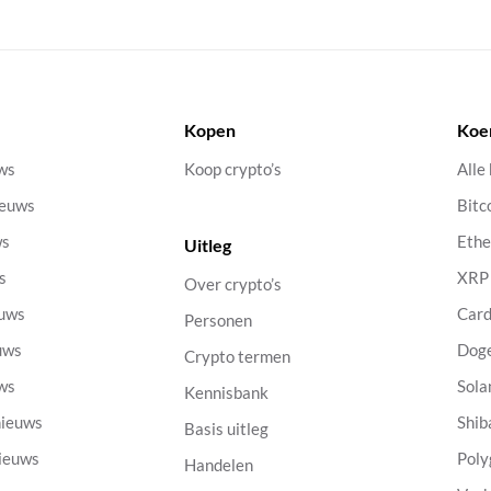
Kopen
Koe
uws
Koop crypto’s
Alle
ieuws
Bitc
ws
Eth
Uitleg
s
XRP
Over crypto’s
euws
Car
Personen
uws
Dog
Crypto termen
uws
Sola
Kennisbank
nieuws
Shib
Basis uitleg
nieuws
Poly
Handelen