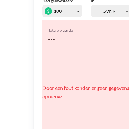
Had geïnvesteerd
In
$
Totale waarde
---
Door een fout konden er geen gegevens
opnieuw.