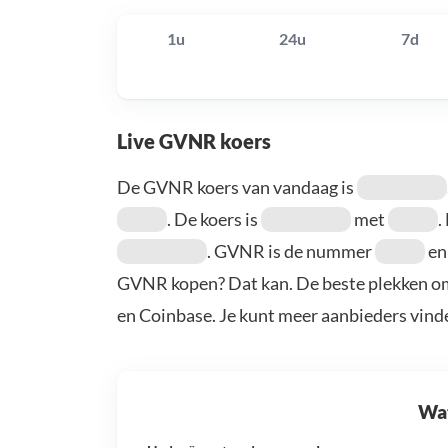
1u
24u
7d
Live GVNR koers
De GVNR koers van vandaag is
. De koers is
met
.
. GVNR is de nummer
en
GVNR kopen? Dat kan. De beste plekken om
en Coinbase. Je kunt meer aanbieders vind
Wat 