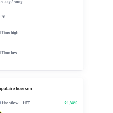
h laag / hoog
ang
l Time
high
l Time
low
pulaire koersen
Hashflow
HFT
91,80%