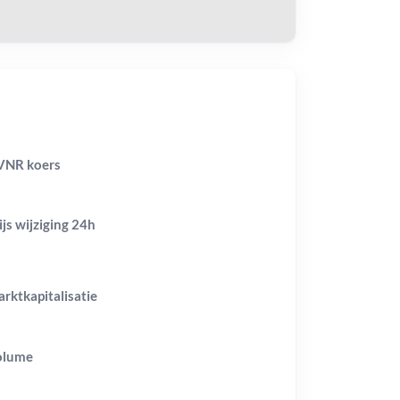
VNR koers
ijs wijziging
24h
rktkapitalisatie
olume