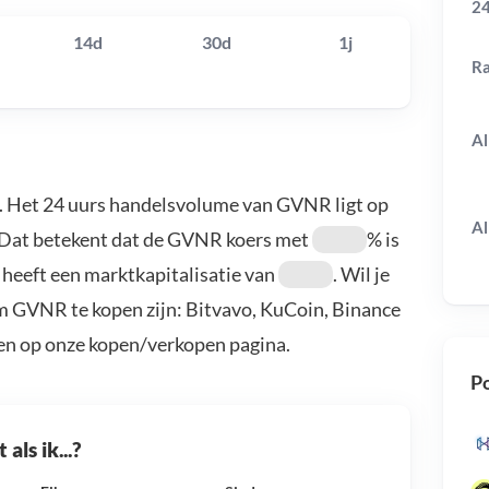
24
14d
30d
1j
R
Al
. Het 24 uurs handelsvolume van GVNR ligt op
Al
 Dat betekent dat de GVNR koers met
% is
 heeft een marktkapitalisatie van
. Wil je
 GVNR te kopen zijn: Bitvavo, KuCoin, Binance
en op onze kopen/verkopen pagina.
Po
als ik...?