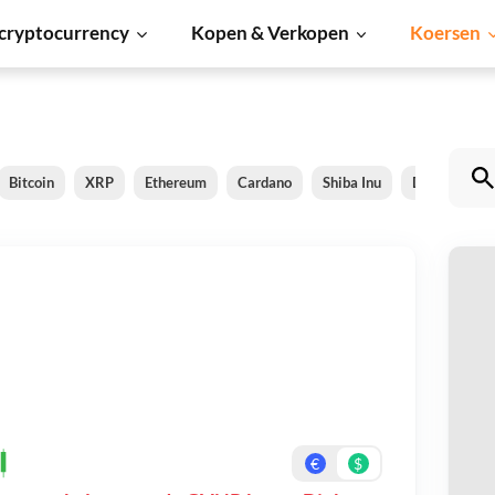
cryptocurrency
Kopen & Verkopen
Koersen
Bitcoin
XRP
Ethereum
Cardano
Shiba Inu
Dogecoin
G
Be
On
€
$