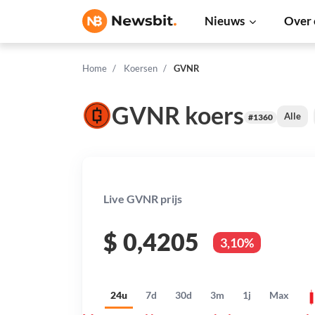
Nieuws
Over 
Home
Koersen
GVNR
GVNR koers
Alle
#1360
Live GVNR prijs
$
0,4205
3,10%
24u
7d
30d
3m
1j
Max