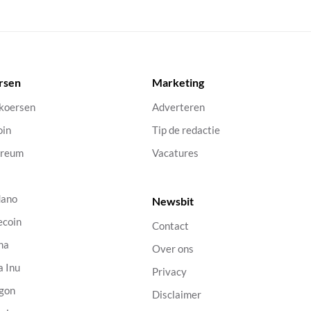
rsen
Marketing
 koersen
Adverteren
oin
Tip de redactie
ereum
Vacatures
dano
Newsbit
ecoin
Contact
na
Over ons
a Inu
Privacy
gon
Disclaimer