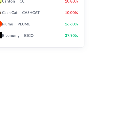
Canton
CC
10,80%
Cash Cat
CASHCAT
10,00%
Plume
PLUME
16,60%
Biconomy
BICO
37,90%