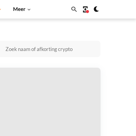
Meer
Solana
BNB
VNR kopen
taal met
$
tvang