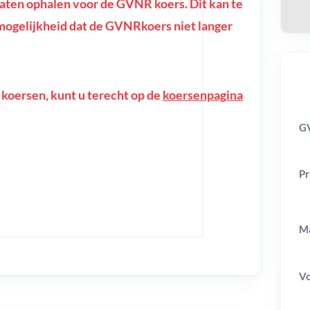
ten ophalen voor de GVNR koers. Dit kan te
de mogelijkheid dat de GVNRkoers niet langer
 koersen, kunt u terecht op de
koersenpagina
G
Pr
Ma
V