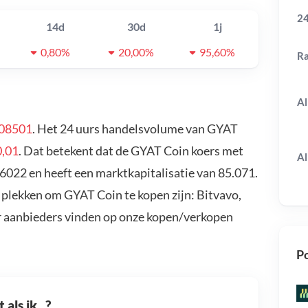
24
14d
30d
1j
0,80%
20,00%
95,60%
R
Al
08501
. Het 24 uurs handelsvolume van GYAT
0,01
. Dat betekent dat de GYAT Coin koers met
Al
6022 en heeft een marktkapitalisatie van 85.071.
 plekken om GYAT Coin te kopen zijn: Bitvavo,
r aanbieders vinden op onze kopen/verkopen
Po
als ik...?