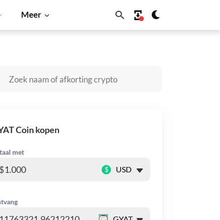
Meer
ogecoin
Solana
BNB
YAT Coin kopen
taal met
$
tvang