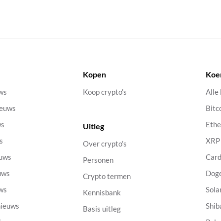
Kopen
Koe
uws
Koop crypto’s
Alle
ieuws
Bitc
ws
Eth
Uitleg
s
XRP
Over crypto’s
euws
Car
Personen
uws
Dog
Crypto termen
uws
Sola
Kennisbank
nieuws
Shib
Basis uitleg