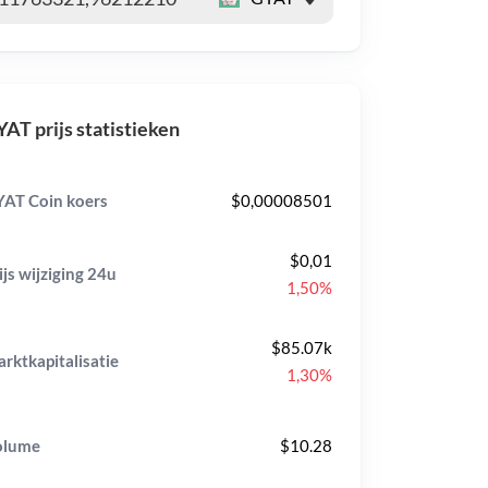
AT prijs statistieken
AT Coin koers
$0,00008501
$0,01
ijs wijziging
24u
1,50%
$85.07k
rktkapitalisatie
1,30%
olume
$10.28