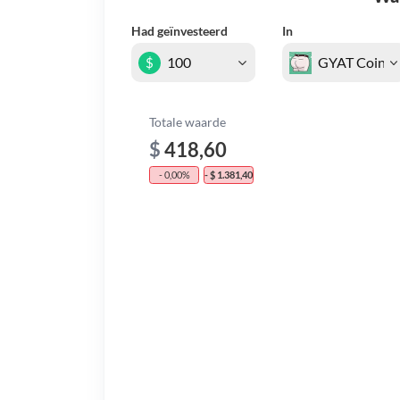
Had geïnvesteerd
In
$
Totale waarde
$
418,60
- 0,00%
- $ 1.381,40