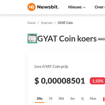
Nieuws
Over 
Home
Koersen
GYAT Coin
GYAT Coin koers
#602
Live GYAT Coin prijs
$
0,00008501
1,50%
24u
7d
30d
3m
1j
Max