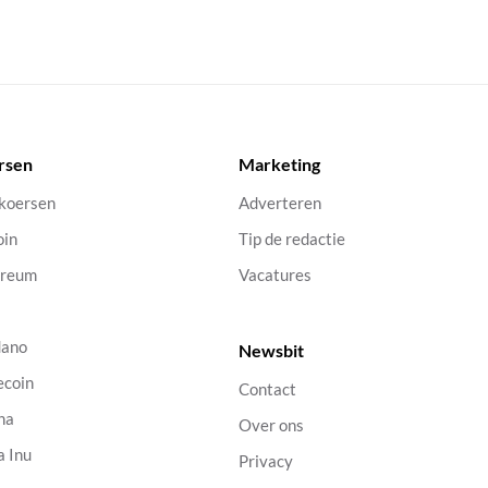
rsen
Marketing
 koersen
Adverteren
oin
Tip de redactie
ereum
Vacatures
dano
Newsbit
ecoin
Contact
na
Over ons
a Inu
Privacy