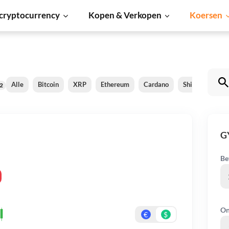
cryptocurrency
Kopen & Verkopen
Koersen
Alle
Bitcoin
XRP
Ethereum
Cardano
Shiba Inu
D
2
G
Be
On
€
$