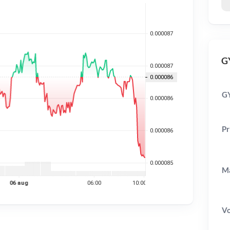
GY
GY
Pr
Ma
V