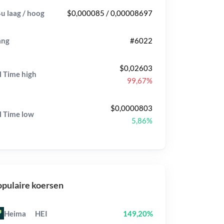
u laag / hoog
$0,000085 / 0,00008697
ang
#6022
$0,02603
l Time
high
99,67%
$0,0000803
l Time
low
5,86%
pulaire koersen
Heima
HEI
149,20%