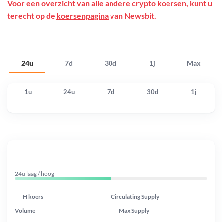
Voor een overzicht van alle andere crypto koersen, kunt u
terecht op de
koersenpagina
van Newsbit.
24u
7d
30d
1j
Max
1u
24u
7d
30d
1j
24u laag / hoog
H koers
Circulating Supply
Volume
Max Supply