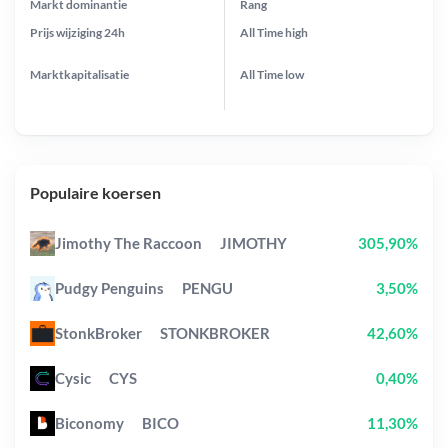
Markt dominantie
Rang
Prijs wijziging
24h
All Time
high
Marktkapitalisatie
All Time
low
Populaire koersen
Jimothy The Raccoon
JIMOTHY
305,90%
Pudgy Penguins
PENGU
3,50%
StonkBroker
STONKBROKER
42,60%
Cysic
CYS
0,40%
Biconomy
BICO
11,30%