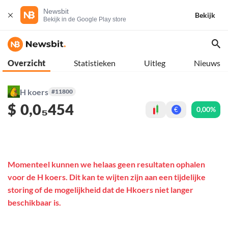
Newsbit
Bekijk
Bekijk in de Google Play store
Overzicht
Statistieken
Uitleg
Nieuws
H koers
#11800
$
0,0₅454
0,00%
€
Momenteel kunnen we helaas geen resultaten ophalen
voor de H koers. Dit kan te wijten zijn aan een tijdelijke
storing of de mogelijkheid dat de Hkoers niet langer
beschikbaar is.