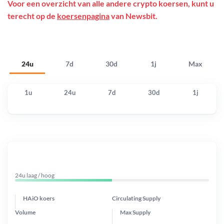
Voor een overzicht van alle andere crypto koersen, kunt u
terecht op de
koersenpagina
van Newsbit.
24u
7d
30d
1j
Max
1u
24u
7d
30d
1j
24u laag / hoog
HAiO koers
Circulating Supply
Volume
Max Supply