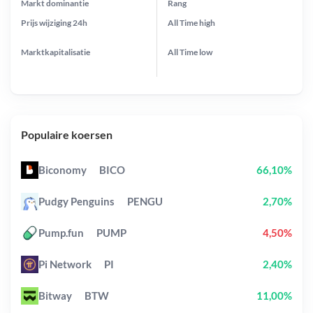
Markt dominantie
Rang
Prijs wijziging
24h
All Time
high
Marktkapitalisatie
All Time
low
Populaire koersen
Biconomy
BICO
66,10%
Pudgy Penguins
PENGU
2,70%
Pump.fun
PUMP
4,50%
Pi Network
PI
2,40%
Bitway
BTW
11,00%