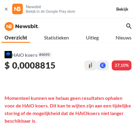
Newsbit
Bekijk
Bekijk in de Google Play store
Overzicht
Statistieken
Uitleg
Nieuws
HAiO koers
#4095
$
0,0008815
27,10%
€
Momenteel kunnen we helaas geen resultaten ophalen
voor de HAiO koers. Dit kan te wijten zijn aan een tijdelijke
storing of de mogelijkheid dat de HAiOkoers niet langer
beschikbaar is.