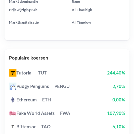
Markt dominantie
Rang
Prijs wijziging
24h
All Time
high
Marktkapitalisatie
All Time
low
Populaire koersen
Tutorial
TUT
244,40%
Pudgy Penguins
PENGU
2,70%
Ethereum
ETH
0,00%
Fake World Assets
FWA
107,90%
Bittensor
TAO
6,10%