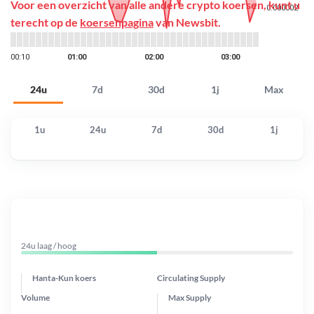
Voor een overzicht van alle andere crypto koersen, kunt u
terecht op de
koersenpagina
van Newsbit.
24u
7d
30d
1j
Max
1u
24u
7d
30d
1j
24u laag / hoog
Hanta-Kun koers
Circulating Supply
Volume
Max Supply