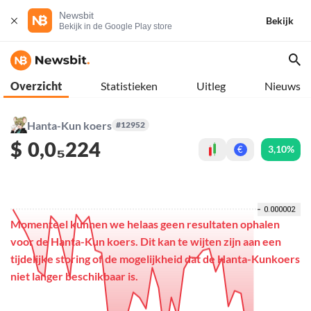
Newsbit
Bekijk
Bekijk in de Google Play store
Overzicht
Statistieken
Uitleg
Nieuws
Hanta-Kun koers
#12952
$
0,0₅224
3,10%
€
Momenteel kunnen we helaas geen resultaten ophalen
voor de Hanta-Kun koers. Dit kan te wijten zijn aan een
tijdelijke storing of de mogelijkheid dat de Hanta-Kunkoers
niet langer beschikbaar is.