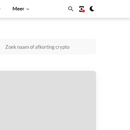
Meer
Cardano
Shiba Inu
Dogecoin
Solana
BNB
armonic (Ondo Tokenized) kopen
taal met
$
tvang