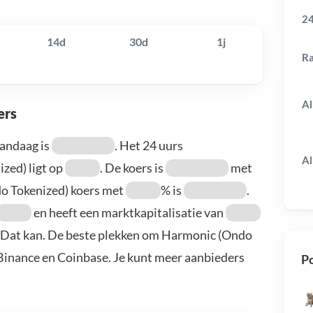
24
14d
30d
1j
R
Al
ers
andaag is
. Het 24 uurs
Al
zed) ligt op
. De koers is
met
do Tokenized) koers met
% is
.
en heeft een marktkapitalisatie van
? Dat kan. De beste plekken om Harmonic (Ondo
 Binance en Coinbase. Je kunt meer aanbieders
Po