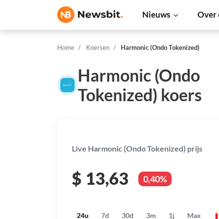
Nieuws
Over 
Home
Koersen
Harmonic (Ondo Tokenized)
Harmonic (Ondo
Tokenized) koers
Live Harmonic (Ondo Tokenized) prijs
$
13,63
0,40%
24u
7d
30d
3m
1j
Max