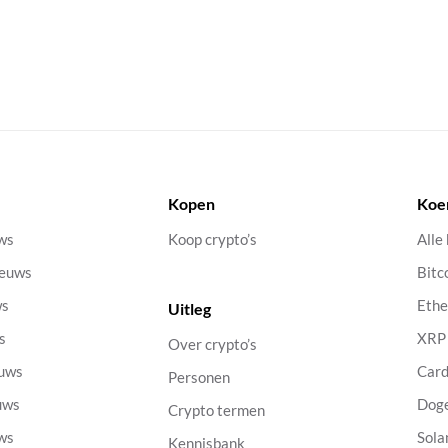
Kopen
Koe
uws
Koop crypto’s
Alle
ieuws
Bitc
ws
Eth
Uitleg
s
XRP
Over crypto’s
euws
Car
Personen
uws
Dog
Crypto termen
uws
Sola
Kennisbank