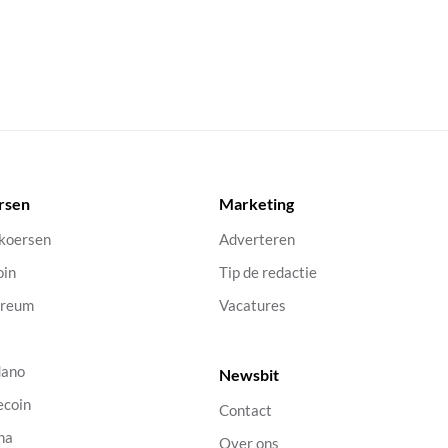
rsen
Marketing
 koersen
Adverteren
oin
Tip de redactie
ereum
Vacatures
dano
Newsbit
ecoin
Contact
na
Over ons