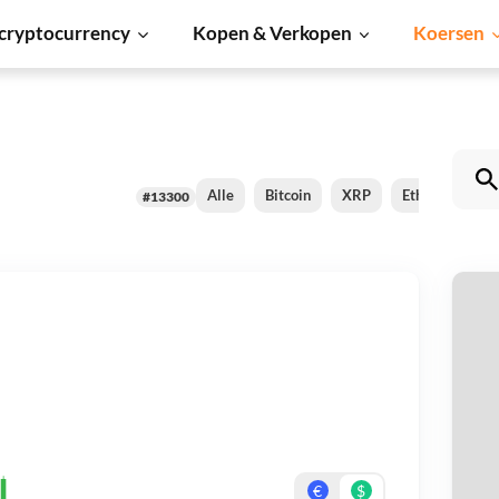
cryptocurrency
Kopen & Verkopen
Koersen
Alle
Bitcoin
XRP
Ethereum
#13300
H
Be
On
€
$