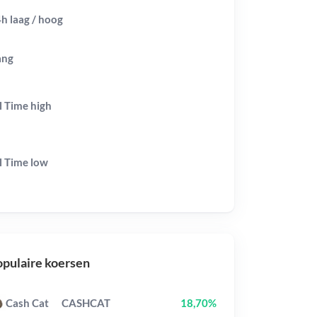
h laag / hoog
ang
l Time
high
l Time
low
pulaire koersen
Cash Cat
CASHCAT
18,70%