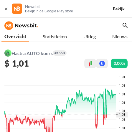
Newsbit
Bekijk
Bekijk in de Google Play store
Overzicht
Statistieken
Uitleg
Nieuws
Hastra AUTO koers
#1553
$
1,01
0,00%
€