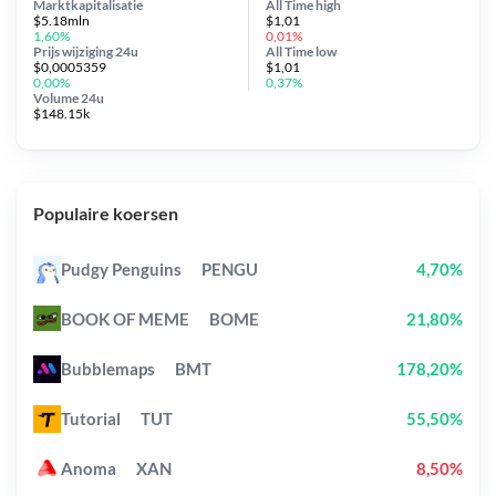
Marktkapitalisatie
All Time
high
$5.18mln
$1,01
1,60%
0,01%
Prijs wijziging
24u
All Time
low
$0,0005359
$1,01
0,00%
0,37%
Volume 24u
$148.15k
Populaire koersen
Pudgy Penguins
PENGU
4,70%
BOOK OF MEME
BOME
21,80%
Bubblemaps
BMT
178,20%
Tutorial
TUT
55,50%
Anoma
XAN
8,50%