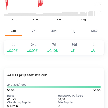
24u
7d
30d
1j
Max
1u
24u
7d
30d
1j
0,00%
0,00%
0,10%
%
%
AUTO prijs statistieken
24u laag / hoog
$1,01
$1,01
Rang
Hastra AUTO koers
#1553
$1,01
Circulating Supply
Max Supply
5.13mln
0