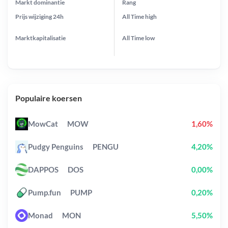
Markt dominantie
Rang
Prijs wijziging
24h
All Time
high
Marktkapitalisatie
All Time
low
Populaire koersen
MowCat
MOW
1,60%
Pudgy Penguins
PENGU
4,20%
DAPPOS
DOS
0,00%
Pump.fun
PUMP
0,20%
Monad
MON
5,50%