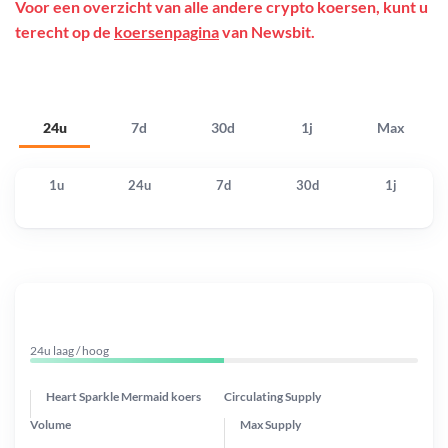
Voor een overzicht van alle andere crypto koersen, kunt u
terecht op de
koersenpagina
van Newsbit.
24u
7d
30d
1j
Max
1u
24u
7d
30d
1j
24u laag / hoog
Heart Sparkle Mermaid koers
Circulating Supply
Volume
Max Supply