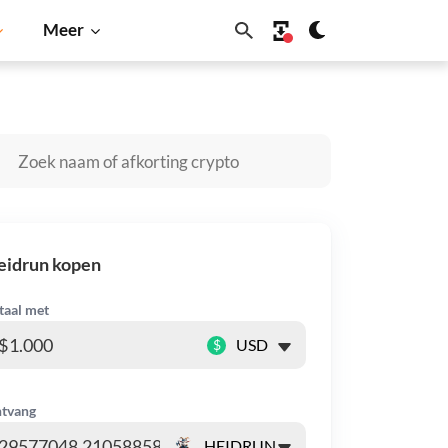
Meer
in
Solana
BNB
eidrun kopen
taal met
$
tvang