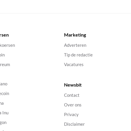
rsen
Marketing
 koersen
Adverteren
oin
Tip de redactie
ereum
Vacatures
dano
Newsbit
ecoin
Contact
na
Over ons
a Inu
Privacy
gon
Disclaimer