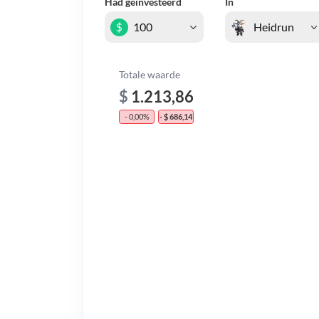
Had geïnvesteerd
In
$
Totale waarde
$
1.213,86
- 0,00%
- $ 686,14