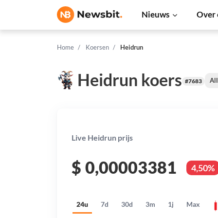
Nieuws
Over 
Home
Koersen
Heidrun
Heidrun koers
Al
#7683
Live Heidrun prijs
$
0,00003381
4,50%
24u
7d
30d
3m
1j
Max