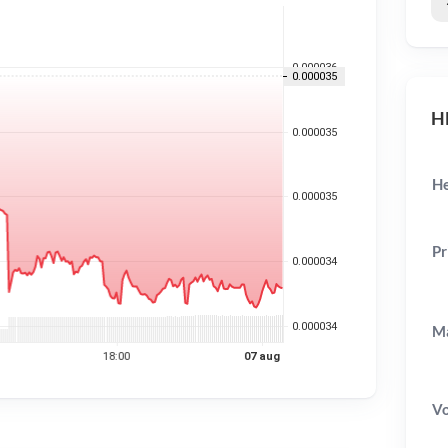
HE
He
Pr
Ma
V