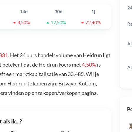
24
14d
30d
1j
8,50%
12,50%
72,40%
R
Al
381
. Het 24 uurs handelsvolume van Heidrun ligt
t betekent dat de Heidrun koers met
4,50%
is
Al
t een marktkapitalisatie van 33.485. Wil je
om Heidrun te kopen zijn: Bitvavo, KuCoin,
ders vinden op onze kopen/verkopen pagina.
Po
als ik...?