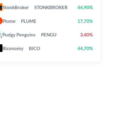
StonkBroker
STONKBROKER
44,90%
Plume
PLUME
17,70%
Pudgy Penguins
PENGU
3,40%
Biconomy
BICO
44,70%