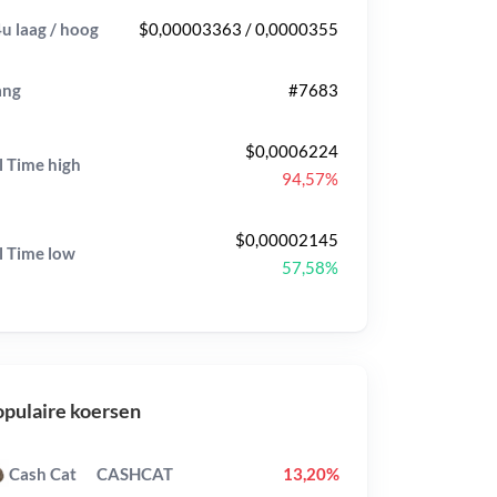
u laag / hoog
$0,00003363 / 0,0000355
ang
#7683
$0,0006224
l Time
high
94,57%
$0,00002145
l Time
low
57,58%
pulaire koersen
Cash Cat
CASHCAT
13,20%