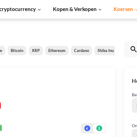
cryptocurrency
Kopen & Verkopen
Koersen
le
Bitcoin
XRP
Ethereum
Cardano
Shiba Inu
Dogeco
H
Be
On
€
$