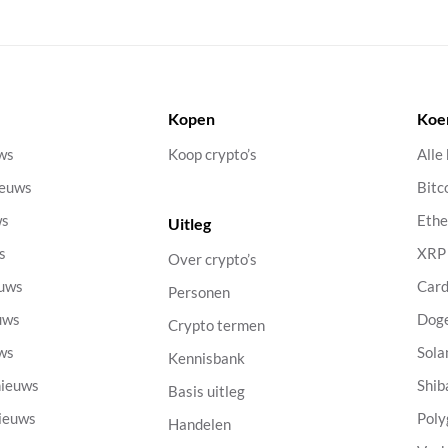
Kopen
Koe
uws
Koop crypto’s
Alle
ieuws
Bitc
ws
Eth
Uitleg
s
XRP
Over crypto’s
euws
Car
Personen
uws
Dog
Crypto termen
uws
Sola
Kennisbank
nieuws
Shib
Basis uitleg
nieuws
Poly
Handelen