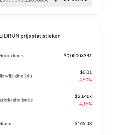
IDRUN prijs statistieken
idrun koers
$0,00003381
$0,01
ijs wijziging
24u
4,50%
$33.48k
rktkapitalisatie
4,16%
olume
$165.33