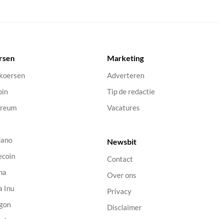
rsen
Marketing
 koersen
Adverteren
oin
Tip de redactie
ereum
Vacatures
dano
Newsbit
ecoin
Contact
na
Over ons
a Inu
Privacy
gon
Disclaimer