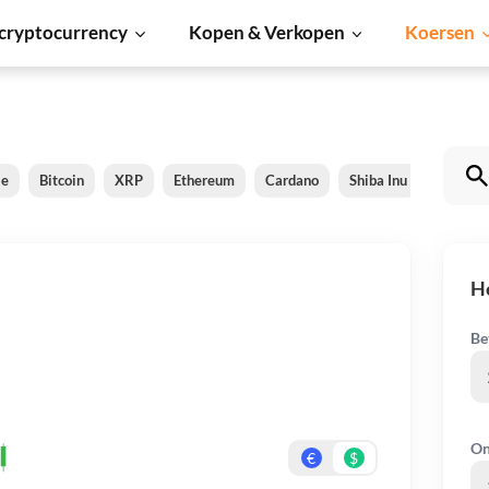
cryptocurrency
Kopen & Verkopen
Koersen
le
Bitcoin
XRP
Ethereum
Cardano
Shiba Inu
Dogeco
H
Be
On
€
$