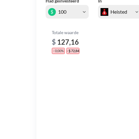
Had geïnvesteerd
In
$
Totale waarde
$
127,16
- 0,00%
- $ 72,84