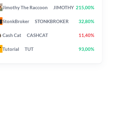
Jimothy The Raccoon
JIMOTHY
215,00%
StonkBroker
STONKBROKER
32,80%
Cash Cat
CASHCAT
11,40%
Tutorial
TUT
93,00%