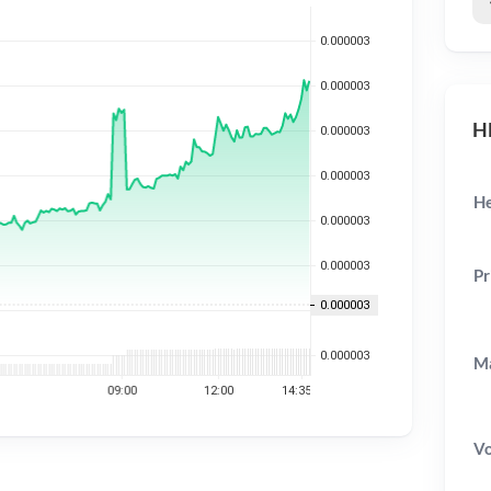
HE
He
Pr
Ma
V