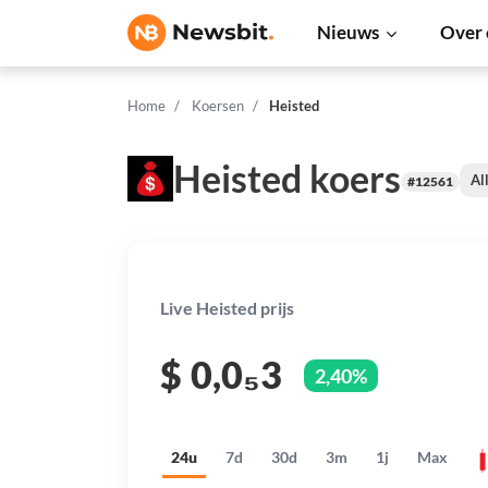
Nieuws
Over 
Home
Koersen
Heisted
Heisted koers
Al
#12561
Live Heisted prijs
$
0,0₅3
2,40%
24u
7d
30d
3m
1j
Max