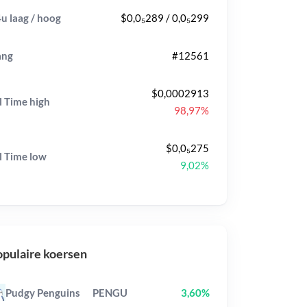
u laag / hoog
$0,0₅289 / 0,0₅299
ang
#12561
$0,0002913
l Time
high
98,97%
$0,0₅275
l Time
low
9,02%
pulaire koersen
Pudgy Penguins
PENGU
3,60%