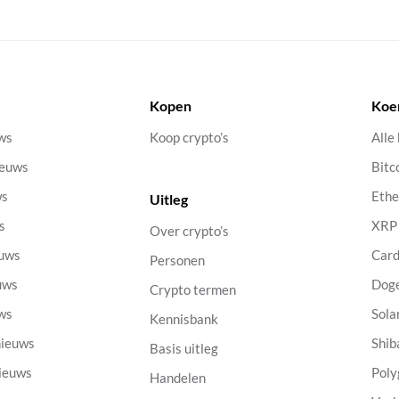
Kopen
Koe
uws
Koop crypto’s
Alle
ieuws
Bitc
ws
Eth
Uitleg
s
XRP
Over crypto’s
euws
Car
Personen
uws
Dog
Crypto termen
uws
Sola
Kennisbank
nieuws
Shib
Basis uitleg
nieuws
Poly
Handelen