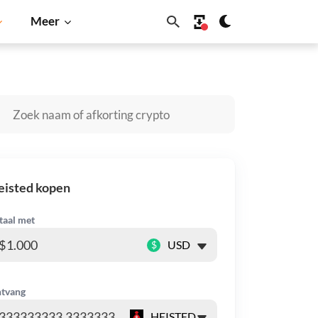
Meer
in
Solana
BNB
eisted kopen
taal met
$
tvang