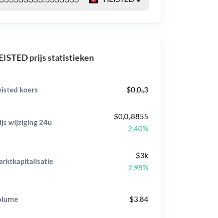
ISTED prijs statistieken
isted koers
$0,0₅3
$0,0₇8855
ijs wijziging
24u
2,40%
$3k
rktkapitalisatie
2,98%
olume
$3.84