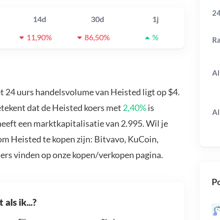
24
14d
30d
1j
11,90%
86,50%
%
R
Al
et 24 uurs handelsvolume van Heisted ligt op $4.
etekent dat de Heisted koers met
2,40%
is
Al
eft een marktkapitalisatie van 2.995. Wil je
m Heisted te kopen zijn: Bitvavo, KuCoin,
ders vinden op onze kopen/verkopen pagina.
Po
als ik...?