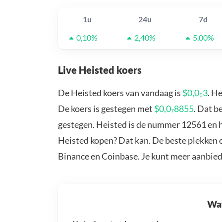
1u
24u
7d
0,10%
2,40%
5,00%
Live Heisted koers
De Heisted koers van vandaag is
$0,0₅3
. H
De koers is gestegen met
$0,0₇8855
. Dat b
gestegen. Heisted is de nummer 12561 en he
Heisted kopen? Dat kan. De beste plekken o
Binance en Coinbase. Je kunt meer aanbie
Wat 