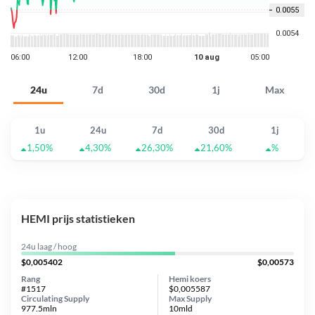
24u
7d
30d
1j
Max
1u
24u
7d
30d
1j
1,50%
4,30%
26,30%
21,60%
%
HEMI prijs statistieken
24u laag / hoog
$0,005402
$0,00573
Rang
Hemi koers
#1517
$0,005587
Circulating Supply
Max Supply
977.5mln
10mld