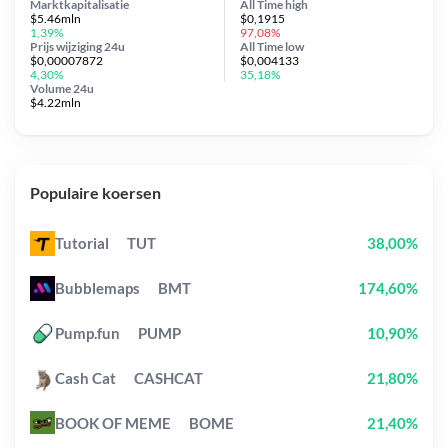
Marktkapitalisatie
All Time
high
$5.46mln
$0,1915
1,39%
97,08%
Prijs wijziging
24u
All Time
low
$0,00007872
$0,004133
4,30%
35,18%
Volume 24u
$4.22mln
Populaire koersen
Tutorial
TUT
38,00%
Bubblemaps
BMT
174,60%
Pump.fun
PUMP
10,90%
Cash Cat
CASHCAT
21,80%
BOOK OF MEME
BOME
21,40%