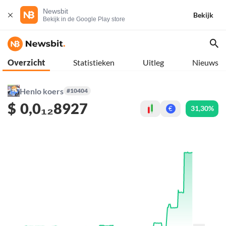
Newsbit
Bekijk
Bekijk in de Google Play store
Overzicht
Statistieken
Uitleg
Nieuws
Henlo koers
#10404
$
0,0₁₂8927
31,30%
€