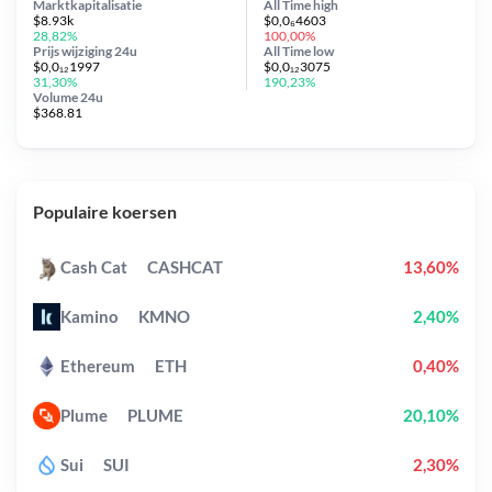
Marktkapitalisatie
All Time
high
$8.93k
$0,0₆4603
28,82%
100,00%
Prijs wijziging
24u
All Time
low
$0,0₁₂1997
$0,0₁₂3075
31,30%
190,23%
Volume 24u
$368.81
Populaire koersen
Cash Cat
CASHCAT
13,60%
Kamino
KMNO
2,40%
Ethereum
ETH
0,40%
Plume
PLUME
20,10%
Sui
SUI
2,30%