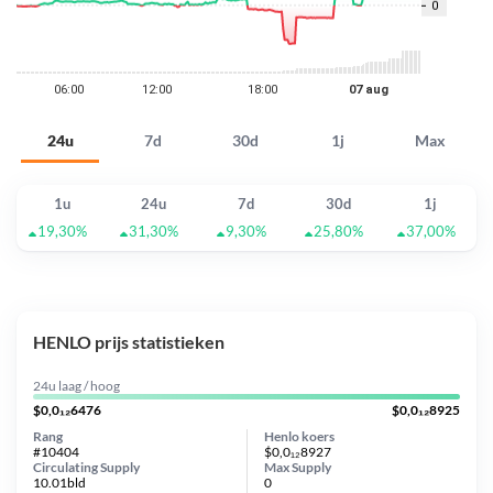
24u
7d
30d
1j
Max
1u
24u
7d
30d
1j
19,30%
31,30%
9,30%
25,80%
37,00%
HENLO prijs statistieken
24u laag / hoog
$0,0₁₂6476
$0,0₁₂8925
Rang
Henlo koers
#10404
$0,0₁₂8927
Circulating Supply
Max Supply
10.01bld
0