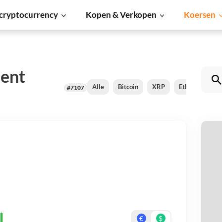
cryptocurrency
Kopen & Verkopen
Koersen
ent
Alle
Bitcoin
XRP
Ethereum
#7107
H
Be
On
€
$