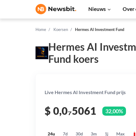
Nieuws
Over 
Home
Koersen
Hermes AI Investment Fund
Hermes AI Investm
Fund koers
Live Hermes AI Investment Fund prijs
$
0,0₇5061
32,00%
24u
7d
30d
3m
1j
Max