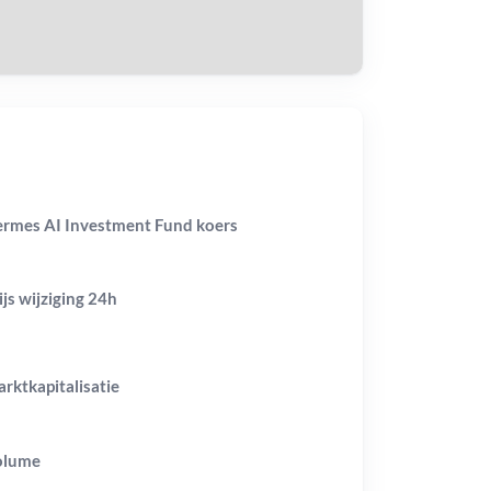
rmes AI Investment Fund koers
ijs wijziging
24h
rktkapitalisatie
olume