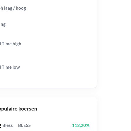
h laag / hoog
ang
l Time
high
l Time
low
pulaire koersen
Bless
BLESS
112,20%