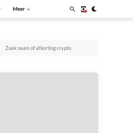
Meer
Cardano
Shiba Inu
Dogecoin
Solana
BNB
ermes AI Investment Fund kopen
taal met
$
tvang