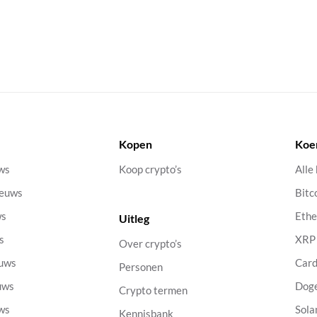
Kopen
Koe
uws
Koop crypto’s
Alle
ieuws
Bitc
ws
Eth
Uitleg
s
XRP
Over crypto’s
euws
Car
Personen
uws
Dog
Crypto termen
uws
Sola
Kennisbank