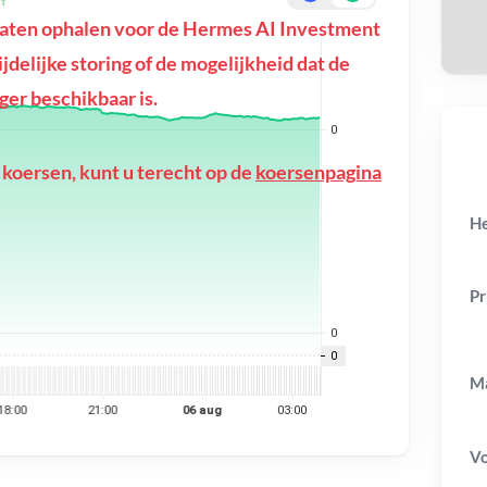
aten ophalen voor de Hermes AI Investment
ijdelijke storing of de mogelijkheid dat de
er beschikbaar is.
 koersen, kunt u terecht op de
koersenpagina
He
Pr
Ma
V