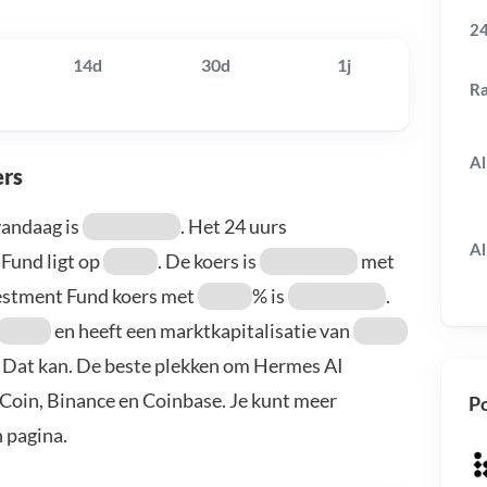
24
14d
30d
1j
R
Al
ers
vandaag is
. Het 24 uurs
Al
Fund ligt op
. De koers is
met
vestment Fund koers met
% is
.
en heeft een marktkapitalisatie van
? Dat kan. De beste plekken om Hermes AI
uCoin, Binance en Coinbase. Je kunt meer
Po
 pagina.