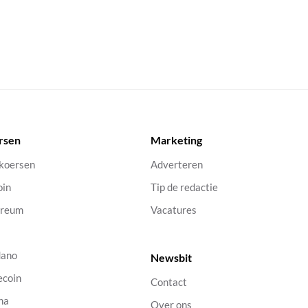
rsen
Marketing
 koersen
Adverteren
oin
Tip de redactie
ereum
Vacatures
dano
Newsbit
ecoin
Contact
na
Over ons