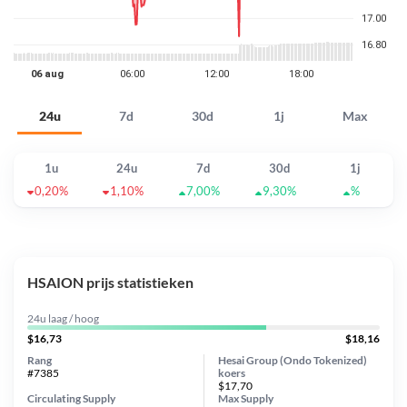
24u
7d
30d
1j
Max
1u
24u
7d
30d
1j
0,20%
1,10%
7,00%
9,30%
%
HSAION prijs statistieken
24u laag / hoog
$16,73
$18,16
Rang
Hesai Group (Ondo Tokenized)
#7385
koers
$17,70
Circulating Supply
Max Supply