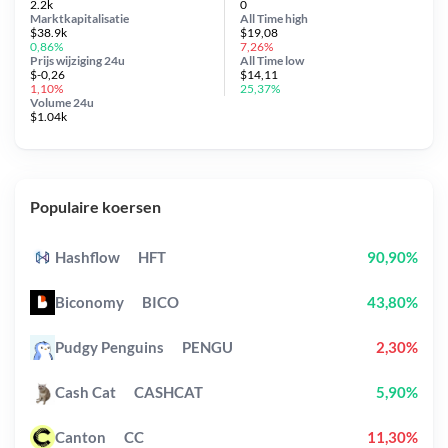
2.2k
0
Marktkapitalisatie
All Time
high
$38.9k
$19,08
0,86%
7,26%
Prijs wijziging
24u
All Time
low
$-0,26
$14,11
1,10%
25,37%
Volume 24u
$1.04k
Populaire koersen
Hashflow
HFT
90,90%
Biconomy
BICO
43,80%
Pudgy Penguins
PENGU
2,30%
Cash Cat
CASHCAT
5,90%
Canton
CC
11,30%