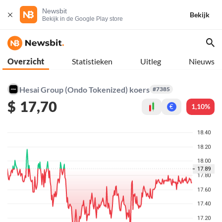
Newsbit
Bekijk
Bekijk in de Google Play store
Overzicht
Statistieken
Uitleg
Nieuws
Hesai Group (Ondo Tokenized) koers
#7385
$
17,70
1,10%
€