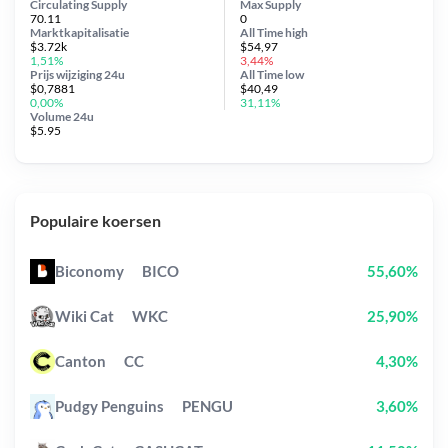
Circulating Supply
Max Supply
70.11
0
Marktkapitalisatie
All Time
high
$3.72k
$54,97
1,51%
3,44%
Prijs wijziging
24u
All Time
low
$0,7881
$40,49
0,00%
31,11%
Volume 24u
$5.95
Populaire koersen
Biconomy
BICO
55,60%
Wiki Cat
WKC
25,90%
Canton
CC
4,30%
Pudgy Penguins
PENGU
3,60%