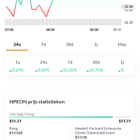
24u
7d
30d
1j
Max
1u
24u
7d
30d
1j
0,20%
0,00%
10,20%
24,70%
%
HPEON prijs statistieken
24u laag / hoog
$52,23
$53,23
Rang
Hewlett Packard Enterprise
#12168
(Ondo Tokenized) koers
$53,08