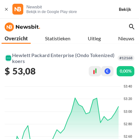
Newsbit
Bekijk
Bekijk in de Google Play store
Overzicht
Statistieken
Uitleg
Nieuws
Hewlett Packard Enterprise (Ondo Tokenized)
#12168
koers
$
53,08
0,00%
€