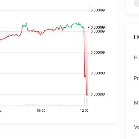
HG
Hi
Pr
Ma
V