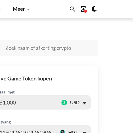
Meer
Shiba Inu
Dogecoin
Solana
BNB
ive Game Token kopen
taal met
$
tvang