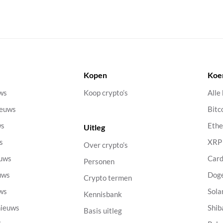
Kopen
Koe
uws
Koop crypto’s
Alle
ieuws
Bitc
ws
Eth
Uitleg
s
XRP
Over crypto’s
euws
Car
Personen
uws
Dog
Crypto termen
uws
Sola
Kennisbank
nieuws
Shib
Basis uitleg