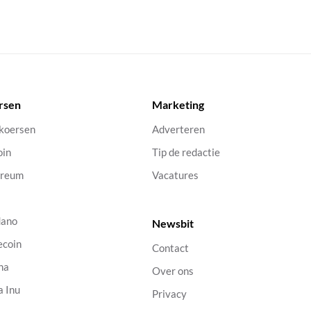
rsen
Marketing
 koersen
Adverteren
oin
Tip de redactie
ereum
Vacatures
dano
Newsbit
ecoin
Contact
na
Over ons
a Inu
Privacy