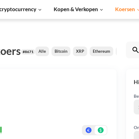
cryptocurrency
Kopen & Verkopen
Koersen
oers
Alle
Bitcoin
XRP
Ethereum
Cardano
#8671
H
Be
On
€
$