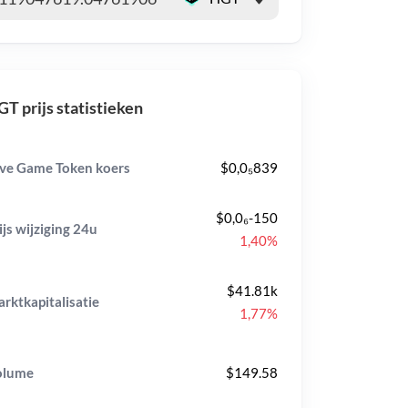
T prijs statistieken
ve Game Token koers
$0,0₅839
$0,0₆-150
ijs wijziging
24u
1,40%
$41.81k
rktkapitalisatie
1,77%
olume
$149.58