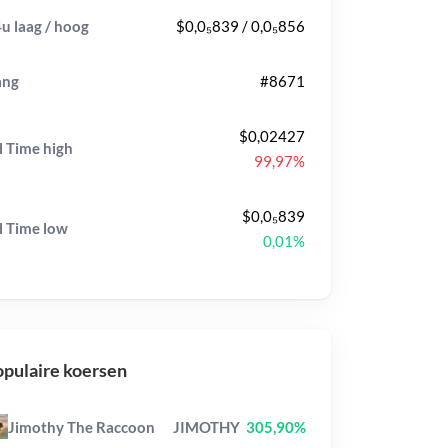
u laag / hoog
$0,0₅839 / 0,0₅856
ang
#8671
$0,02427
l Time
high
99,97%
$0,0₅839
l Time
low
0,01%
pulaire koersen
Jimothy The Raccoon
JIMOTHY
305,90%