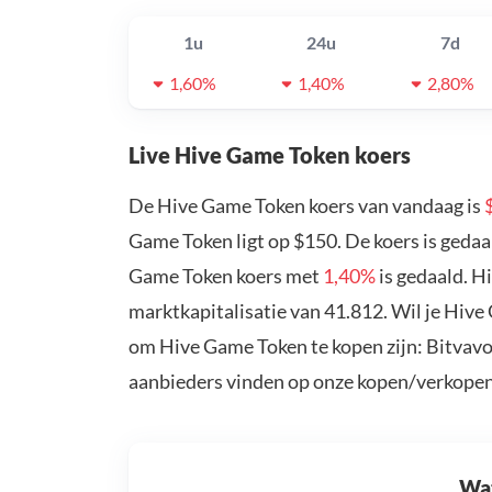
1u
24u
7d
1,60%
1,40%
2,80%
Live Hive Game Token koers
De Hive Game Token koers van vandaag is
Game Token ligt op $150. De koers is geda
Game Token koers met
1,40%
is gedaald. H
marktkapitalisatie van 41.812. Wil je Hiv
om Hive Game Token te kopen zijn: Bitvavo
aanbieders vinden op onze kopen/verkopen
Wat 