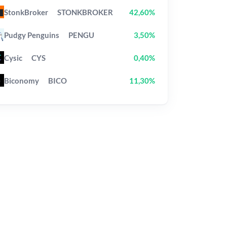
StonkBroker
STONKBROKER
42,60%
Pudgy Penguins
PENGU
3,50%
Cysic
CYS
0,40%
Biconomy
BICO
11,30%