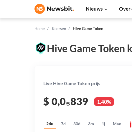
Nieuws
Over 
Home
Koersen
Hive Game Token
Hive Game Token k
Live Hive Game Token prijs
$
0,0₅839
1,40%
24u
7d
30d
3m
1j
Max