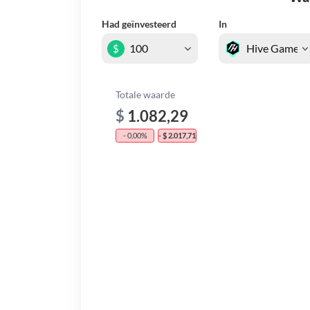
Had geïnvesteerd
In
$
Totale waarde
$
1.082,29
- 0,00%
- $ 2.017,71