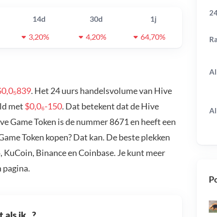
24
14d
30d
1j
3,20%
4,20%
64,70%
R
Al
$0,0₅839
. Het 24 uurs handelsvolume van Hive
ald met
$0,0₆-150
. Dat betekent dat de Hive
Al
ive Game Token is de nummer 8671 en heeft een
e Game Token kopen? Dat kan. De beste plekken
, KuCoin, Binance en Coinbase. Je kunt meer
 pagina.
Po
als ik...?