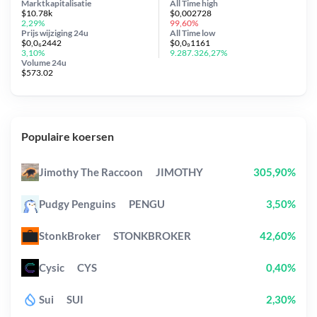
Marktkapitalisatie
All Time
high
$10.78k
$0,002728
2,29%
99,60%
Prijs wijziging
24u
All Time
low
$0,0₆2442
$0,0₉1161
3,10%
9.287.326,27%
Volume 24u
$573.02
Populaire koersen
Jimothy The Raccoon
JIMOTHY
305,90%
Pudgy Penguins
PENGU
3,50%
StonkBroker
STONKBROKER
42,60%
Cysic
CYS
0,40%
Sui
SUI
2,30%