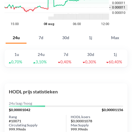
24u
7d
30d
1j
Max
1u
24u
7d
30d
1j
0,70%
3,10%
0,40%
0,30%
60,40%
HODL prijs statistieken
24u laag / hoog
$0,00001042
$0,00001156
Rang
HODL koers
#10071
$0,00001078
Circulating Supply
Max Supply
999.99mln
999.99mln