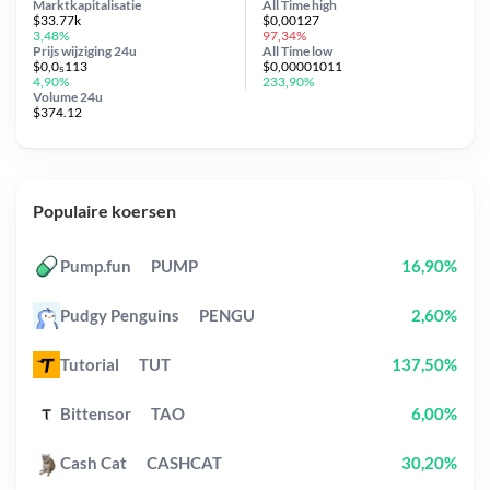
Marktkapitalisatie
All Time
high
$33.77k
$0,00127
3,48%
97,34%
Prijs wijziging
24u
All Time
low
$0,0₅113
$0,00001011
4,90%
233,90%
Volume 24u
$374.12
Populaire koersen
Pump.fun
PUMP
16,90%
Pudgy Penguins
PENGU
2,60%
Tutorial
TUT
137,50%
Bittensor
TAO
6,00%
Cash Cat
CASHCAT
30,20%