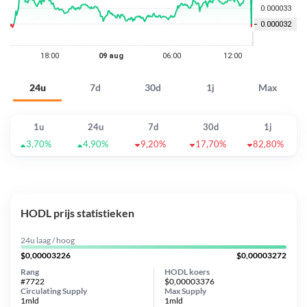
24u
7d
30d
1j
Max
1u
24u
7d
30d
1j
3,70%
4,90%
9,20%
17,70%
82,80%
HODL prijs statistieken
24u laag / hoog
$0,00003226
$0,00003272
Rang
HODL koers
#7722
$0,00003376
Circulating Supply
Max Supply
1mld
1mld