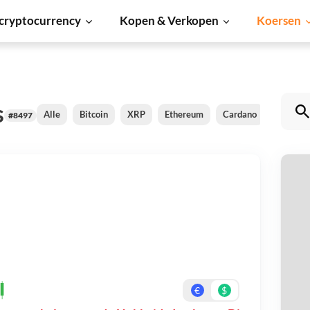
cryptocurrency
Kopen & Verkopen
Koersen
s
Alle
Bitcoin
XRP
Ethereum
Cardano
Shiba In
#8497
H
Be
On
€
$