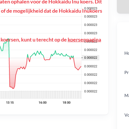
ten ophalen voor de Hokkaidu Inu koers. Dit
ing of de mogelijkheid dat de Hokkaidu Inukoers
 koersen, kunt u terecht op de
koersenpagina
Ho
Pr
Ma
V