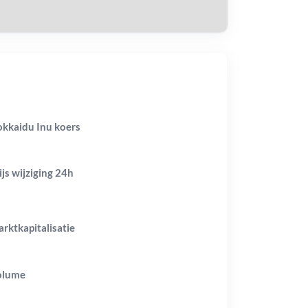
kkaidu Inu koers
ijs wijziging
24h
rktkapitalisatie
olume