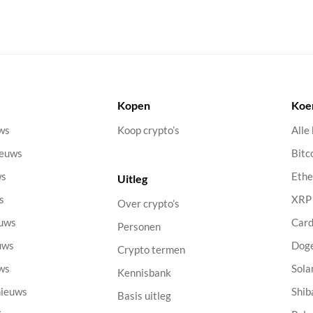
Kopen
Koe
uws
Koop crypto’s
Alle
ieuws
Bitc
ws
Eth
Uitleg
s
XRP
Over crypto’s
euws
Car
Personen
uws
Dog
Crypto termen
uws
Sola
Kennisbank
nieuws
Shib
Basis uitleg