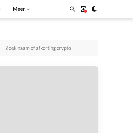
Meer
u
Dogecoin
Solana
BNB
okkaidu Inu kopen
taal met
$
tvang