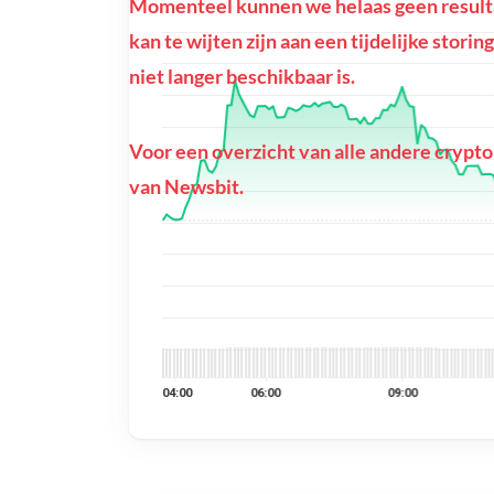
Momenteel kunnen we helaas geen resulta
kan te wijten zijn aan een tijdelijke stor
niet langer beschikbaar is.
Voor een overzicht van alle andere crypto
van Newsbit.