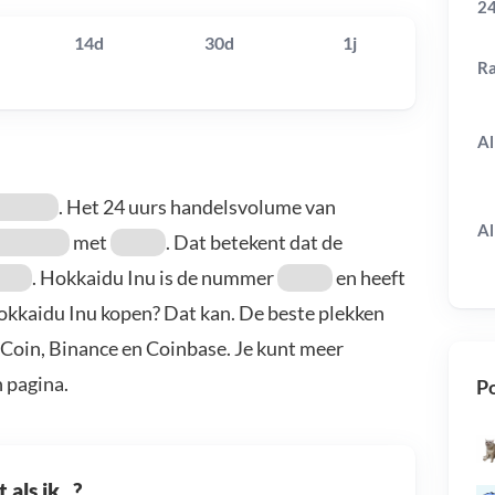
24
14d
30d
1j
R
Al
. Het 24 uurs handelsvolume van
Al
met
. Dat betekent dat de
. Hokkaidu Inu is de nummer
en heeft
Hokkaidu Inu kopen? Dat kan. De beste plekken
uCoin, Binance en Coinbase. Je kunt meer
 pagina.
Po
als ik...?