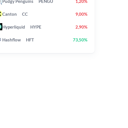
Pudgy Penguins
PENGU
1,20%
Canton
CC
9,00%
Hyperliquid
HYPE
2,90%
Hashflow
HFT
73,50%