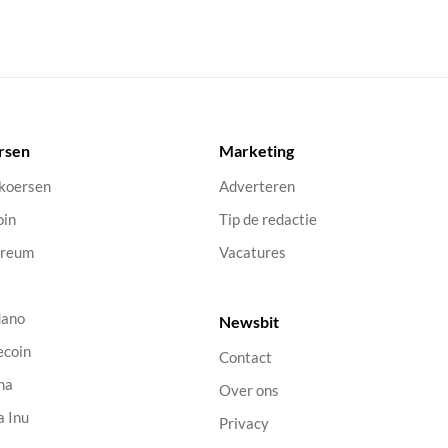
rsen
Marketing
 koersen
Adverteren
oin
Tip de redactie
ereum
Vacatures
dano
Newsbit
ecoin
Contact
na
Over ons
a Inu
Privacy