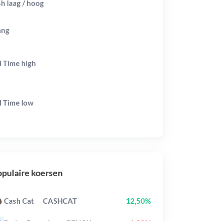
h laag / hoog
ang
l Time
high
l Time
low
pulaire koersen
Cash Cat
CASHCAT
12,50%