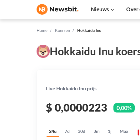
Nieuws
Over 
Home
Koersen
Hokkaidu Inu
Hokkaidu Inu koer
Live Hokkaidu Inu prijs
$
0,0000223
0,00%
24u
7d
30d
3m
1j
Max