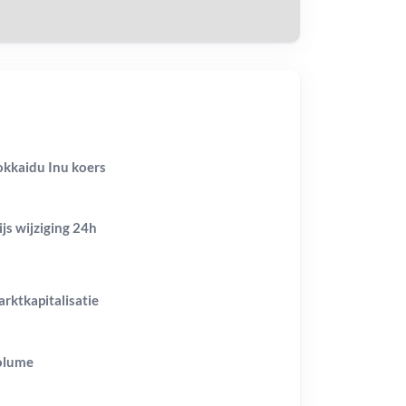
kkaidu Inu koers
ijs wijziging
24h
rktkapitalisatie
olume