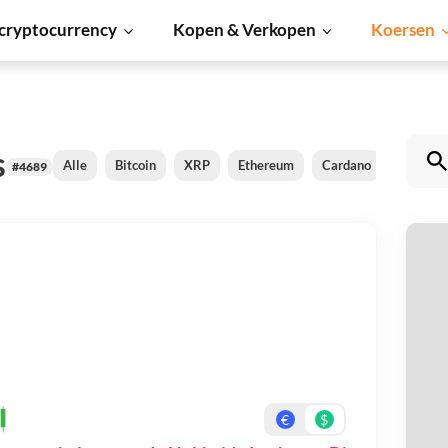
cryptocurrency
Kopen & Verkopen
Koersen
s
Alle
Bitcoin
XRP
Ethereum
Cardano
Shiba In
#4689
H
Be
On
€
$