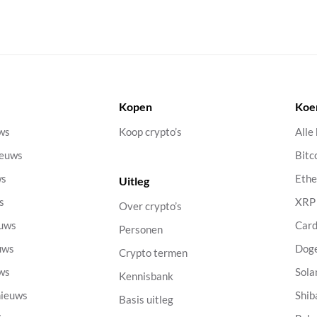
Kopen
Koe
uws
Koop crypto’s
Alle
ieuws
Bitc
ws
Eth
Uitleg
s
XRP
Over crypto’s
euws
Car
Personen
uws
Dog
Crypto termen
uws
Sola
Kennisbank
nieuws
Shib
Basis uitleg