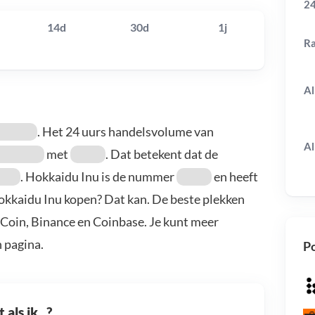
24
14d
30d
1j
R
Al
. Het 24 uurs handelsvolume van
Al
met
. Dat betekent dat de
. Hokkaidu Inu is de nummer
en heeft
Hokkaidu Inu kopen? Dat kan. De beste plekken
uCoin, Binance en Coinbase. Je kunt meer
 pagina.
Po
als ik...?