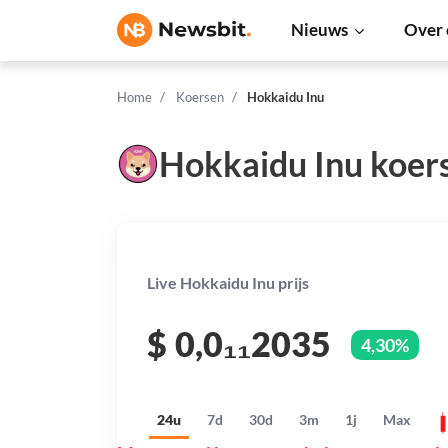
Nieuws
Over 
Home
Koersen
Hokkaidu Inu
Hokkaidu Inu koer
Live Hokkaidu Inu prijs
$
0,0₁₁2035
4,30%
24u
7d
30d
3m
1j
Max