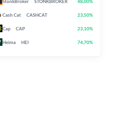
StonkBroker
STONKBROKER
48,00%
Cash Cat
CASHCAT
23,50%
Cap
CAP
23,10%
Heima
HEI
74,70%