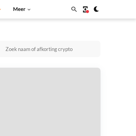
Meer
u
Dogecoin
Solana
BNB
okkaidu Inu kopen
taal met
$
tvang