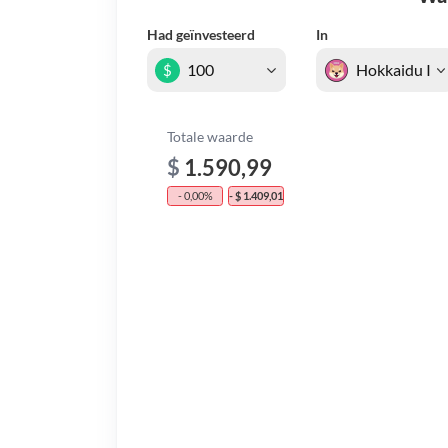
Had geïnvesteerd
In
$
Totale waarde
$
1.590,99
- 0,00%
- $ 1.409,01