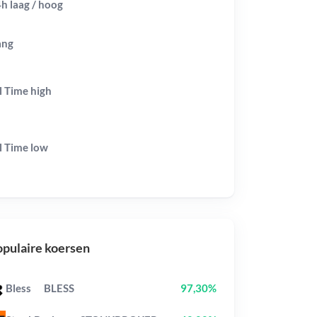
h laag / hoog
ang
l Time
high
l Time
low
pulaire koersen
Bless
BLESS
97,30%