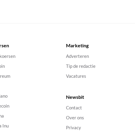
rsen
Marketing
 koersen
Adverteren
oin
Tip de redactie
ereum
Vacatures
dano
Newsbit
ecoin
Contact
na
Over ons
a Inu
Privacy