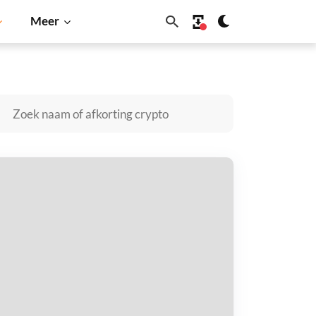
Meer
ecoin
Solana
BNB
olozone kopen
taal met
$
tvang