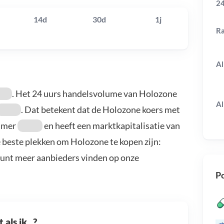
24
14d
30d
1j
R
Al
. Het 24 uurs handelsvolume van Holozone
Al
. Dat betekent dat de Holozone koers met
ummer
en heeft een marktkapitalisatie van
e beste plekken om Holozone te kopen zijn:
kunt meer aanbieders vinden op onze
Po
als ik...?