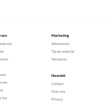
rsen
Marketing
 koersen
Adverteren
oin
Tip de redactie
ereum
Vacatures
dano
Newsbit
ecoin
Contact
na
Over ons
a Inu
Privacy