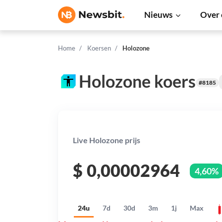
Nieuws
Over 
Home
Koersen
Holozone
Holozone koers
#8185
Live Holozone prijs
$
0,00002964
4,60%
24u
7d
30d
3m
1j
Max