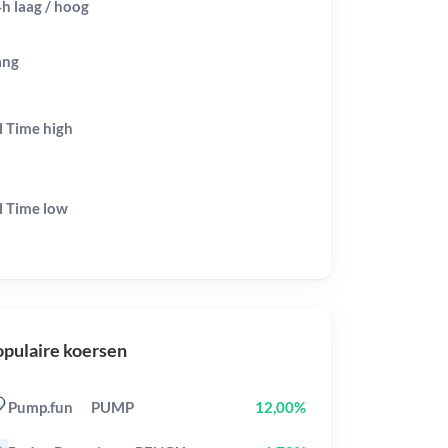
h laag / hoog
ang
l Time
high
l Time
low
pulaire koersen
Pump.fun
PUMP
12,00%