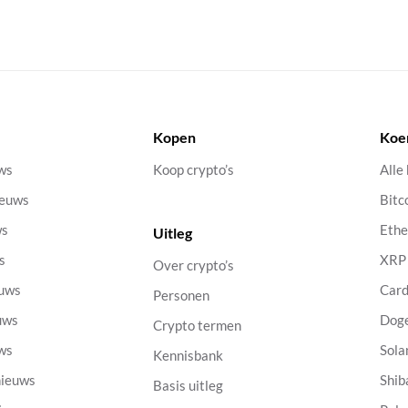
Kopen
Koe
uws
Koop crypto’s
Alle
ieuws
Bitc
ws
Eth
Uitleg
s
XRP
Over crypto’s
euws
Car
Personen
uws
Dog
Crypto termen
uws
Sola
Kennisbank
nieuws
Shib
Basis uitleg