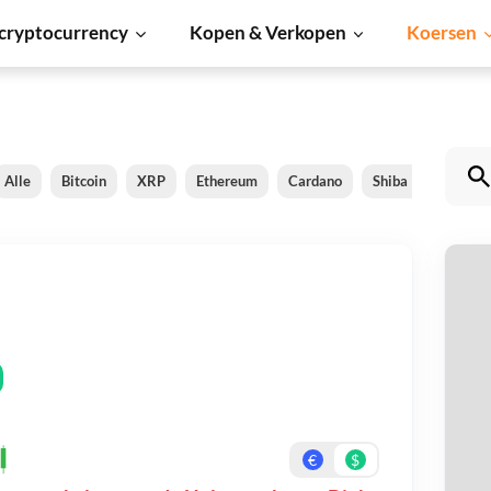
cryptocurrency
Kopen & Verkopen
Koersen
Alle
Bitcoin
XRP
Ethereum
Cardano
Shiba Inu
Dog
H
Be
On
€
$