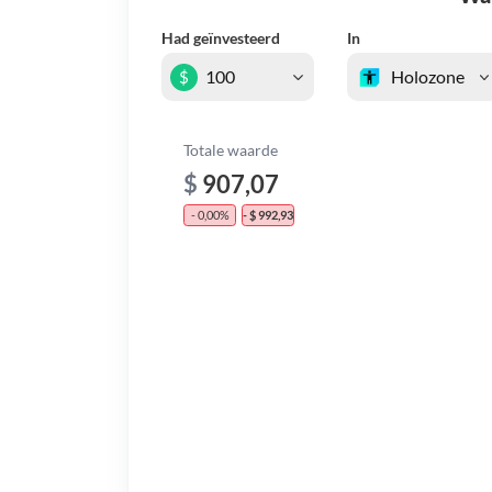
Had geïnvesteerd
In
$
Totale waarde
$
907,07
- 0,00%
- $ 992,93