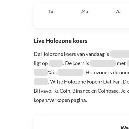
1u
24u
7d
Live Holozone koers
De Holozone koers van vandaag is
ligt op
. De koers is
met
% is
. Holozone is de n
. Wil je Holozone kopen? Dat kan. D
Bitvavo, KuCoin, Binance en Coinbase. Je 
kopen/verkopen pagina.
Wat 