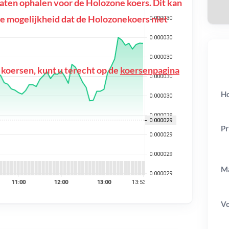
ten ophalen voor de Holozone koers. Dit kan
f de mogelijkheid dat de Holozonekoers niet
 koersen, kunt u terecht op de
koersenpagina
Ho
Pr
Ma
V