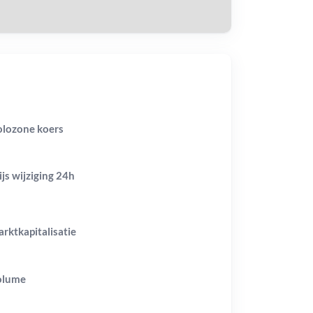
lozone koers
ijs wijziging
24h
rktkapitalisatie
olume