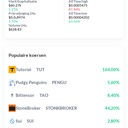
Marktkapitalisatie
All Time
high
$60.27k
$0,0005475
1,25%
87,44%
Prijs wijziging
24u
All Time
low
$0,0₆8974
$0,00004202
1,70%
63,66%
Volume 24u
$628.83
Populaire koersen
Tutorial
TUT
164,00%
Pudgy Penguins
PENGU
5,60%
Bittensor
TAO
8,40%
StonkBroker
STONKBROKER
44,20%
Sui
SUI
2,80%