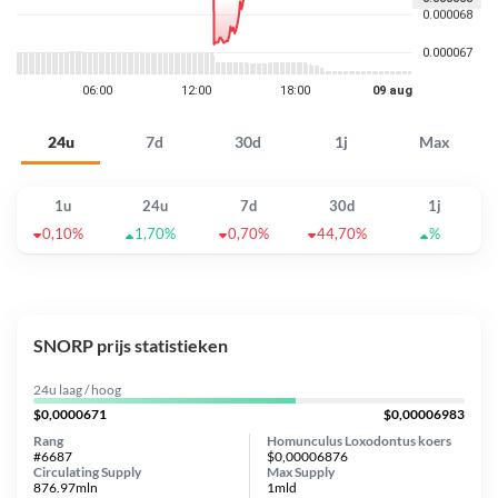
24u
7d
30d
1j
Max
1u
24u
7d
30d
1j
0,10%
1,70%
0,70%
44,70%
%
SNORP prijs statistieken
24u laag / hoog
$0,0000671
$0,00006983
Rang
Homunculus Loxodontus koers
#6687
$0,00006876
Circulating Supply
Max Supply
876.97mln
1mld