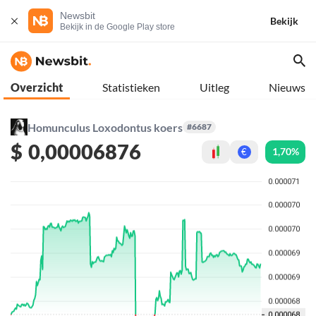
Newsbit
Bekijk
Bekijk in de Google Play store
Overzicht
Statistieken
Uitleg
Nieuws
Homunculus Loxodontus koers
#6687
$
0,00006876
1,70%
€