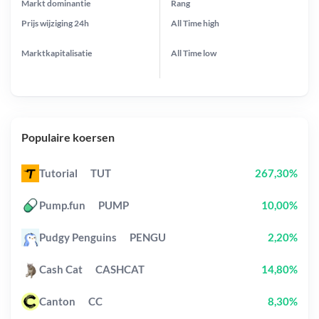
Markt dominantie
Rang
Prijs wijziging
24h
All Time
high
Marktkapitalisatie
All Time
low
Populaire koersen
Tutorial
TUT
267,30%
Pump.fun
PUMP
10,00%
Pudgy Penguins
PENGU
2,20%
Cash Cat
CASHCAT
14,80%
Canton
CC
8,30%