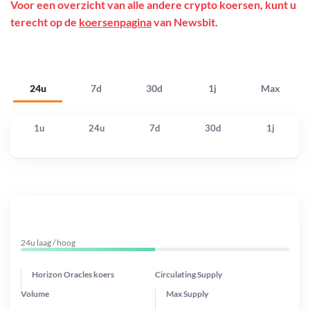
Voor een overzicht van alle andere crypto koersen, kunt u
terecht op de
koersenpagina
van Newsbit.
24u
7d
30d
1j
Max
1u
24u
7d
30d
1j
24u laag / hoog
Horizon Oracles koers
Circulating Supply
Volume
Max Supply