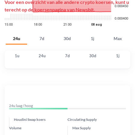
Voor een overzicht van alle andere crypto koersen, kunt u
terecht op de
koersenpagina
van Newsbit.
24u
7d
30d
1j
Max
1u
24u
7d
30d
1j
24u laag / hoog
Houdini Swap koers
Circulating Supply
Volume
Max Supply