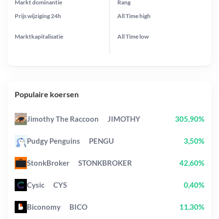
Markt dominantie
Rang
Prijs wijziging
24h
All Time
high
Marktkapitalisatie
All Time
low
Populaire koersen
Jimothy The Raccoon
JIMOTHY
305,90%
Pudgy Penguins
PENGU
3,50%
StonkBroker
STONKBROKER
42,60%
Cysic
CYS
0,40%
Biconomy
BICO
11,30%