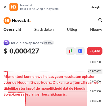
Newsbit
Bekijk
Bekijk in de Google Play store
Overzicht
Statistieken
Uitleg
Nieuws
Houdini Swap koers
#8662
$
0,000427
24,30%
€
Momenteel kunnen we helaas geen resultaten ophalen
voor de Houdini Swap koers. Dit kan te wijten zijn aan een
tijdelijke storing of de mogelijkheid dat de Houdini
Swapkoers niet langer beschikbaar is.