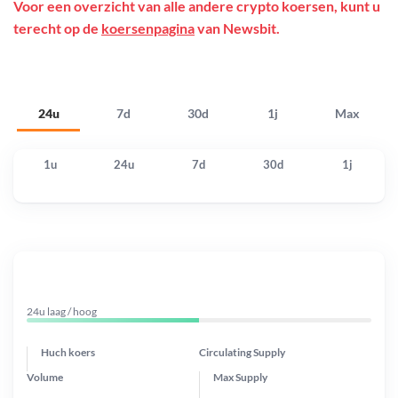
Voor een overzicht van alle andere crypto koersen, kunt u
terecht op de
koersenpagina
van Newsbit.
24u
7d
30d
1j
Max
1u
24u
7d
30d
1j
24u laag / hoog
Huch koers
Circulating Supply
Volume
Max Supply