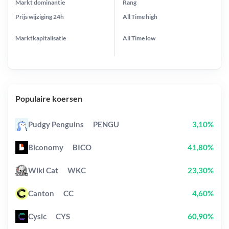
Markt dominantie
Rang
Prijs wijziging
24h
All Time
high
Marktkapitalisatie
All Time
low
Populaire koersen
Pudgy Penguins
PENGU
3,10%
Biconomy
BICO
41,80%
Wiki Cat
WKC
23,30%
Canton
CC
4,60%
Cysic
CYS
60,90%