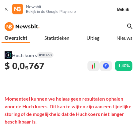
Newsbit
Bekijk
Bekijk in de Google Play store
Overzicht
Statistieken
Uitleg
Nieuws
Huch koers
#10763
$
0,0₅767
1,40%
€
Momenteel kunnen we helaas geen resultaten ophalen
voor de Huch koers. Dit kan te wijten zijn aan een tijdelijke
storing of de mogelijkheid dat de Huchkoers niet langer
beschikbaar is.