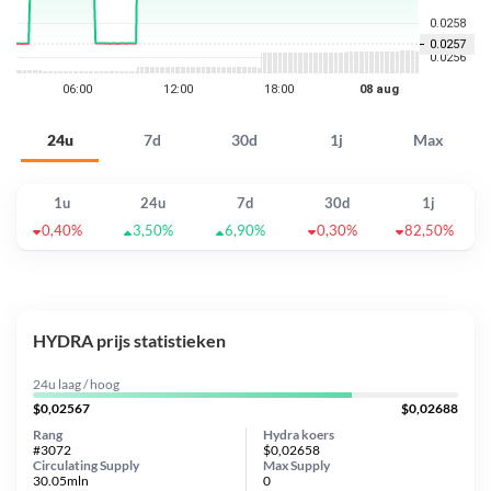
24u
7d
30d
1j
Max
1u
24u
7d
30d
1j
0,40%
3,50%
6,90%
0,30%
82,50%
HYDRA prijs statistieken
24u laag / hoog
$0,02567
$0,02688
Rang
Hydra koers
#3072
$0,02658
Circulating Supply
Max Supply
30.05mln
0