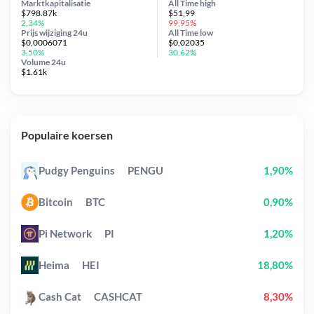
Marktkapitalisatie
All Time
high
$798.87k
$51,99
2,34%
99,95%
Prijs wijziging
24u
All Time
low
$0,0006071
$0,02035
3,50%
30,62%
Volume 24u
$1.61k
Populaire koersen
Pudgy Penguins
PENGU
1,90%
Bitcoin
BTC
0,90%
Pi Network
PI
1,20%
Heima
HEI
18,80%
Cash Cat
CASHCAT
8,30%