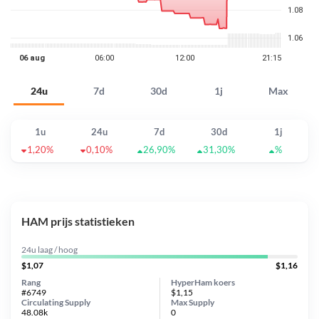
24u
7d
30d
1j
Max
1u
24u
7d
30d
1j
1,20%
0,10%
26,90%
31,30%
%
HAM prijs statistieken
24u laag / hoog
$1,07
$1,16
Rang
HyperHam koers
#6749
$1,15
Circulating Supply
Max Supply
48.08k
0