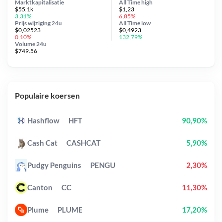
Marktkapitalisatie
All Time
high
$55.1k
$1,23
3,31%
6,85%
Prijs wijziging
24u
All Time
low
$0,02523
$0,4923
0,10%
132,79%
Volume 24u
$749.56
Populaire koersen
Hashflow
HFT
90,90%
Cash Cat
CASHCAT
5,90%
Pudgy Penguins
PENGU
2,30%
Canton
CC
11,30%
Plume
PLUME
17,20%