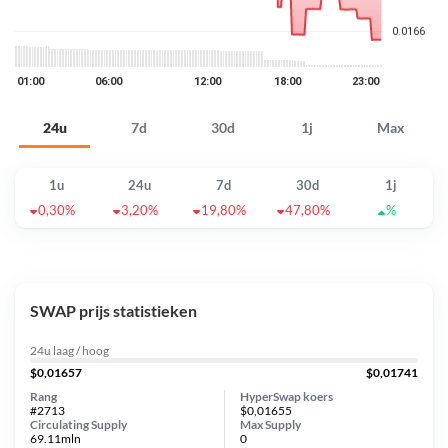
24u
7d
30d
1j
Max
1u
24u
7d
30d
1j
0,30%
3,20%
19,80%
47,80%
%
SWAP prijs statistieken
24u laag / hoog
$0,01657
$0,01741
Rang
HyperSwap koers
#2713
$0,01655
Circulating Supply
Max Supply
69.11mln
0