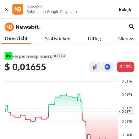
Newsbit
Bekijk
Bekijk in de Google Play store
Overzicht
Statistieken
Uitleg
Nieuws
HyperSwap koers
#2713
$
0,01655
3,20%
€