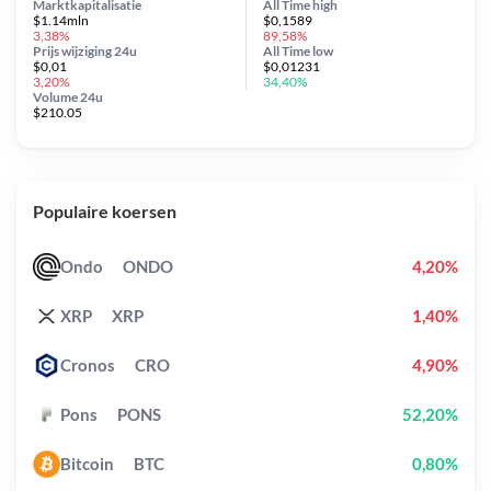
Marktkapitalisatie
All Time
high
$1.14mln
$0,1589
3,38%
89,58%
Prijs wijziging
24u
All Time
low
$0,01
$0,01231
3,20%
34,40%
Volume 24u
$210.05
Populaire koersen
Ondo
ONDO
4,20%
XRP
XRP
1,40%
Cronos
CRO
4,90%
Pons
PONS
52,20%
Bitcoin
BTC
0,80%