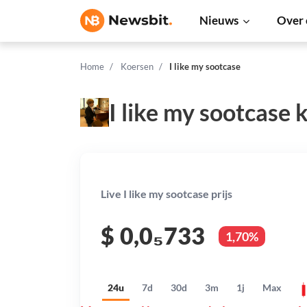
Nieuws
Over 
Home
Koersen
I like my sootcase
I like my sootcase 
Live I like my sootcase prijs
$
0,0₅733
1,70%
24u
7d
30d
3m
1j
Max