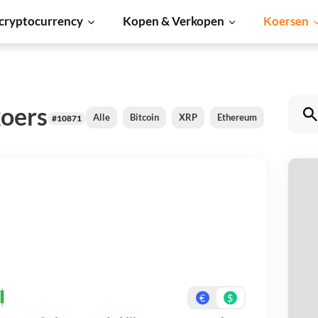
cryptocurrency
Kopen & Verkopen
Koersen
koers
Alle
Bitcoin
XRP
Ethereum
Cardano
#10871
I 
Be
On
€
$