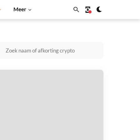
Meer
Shiba Inu
Dogecoin
Solana
BNB
like my sootcase kopen
taal met
$
tvang