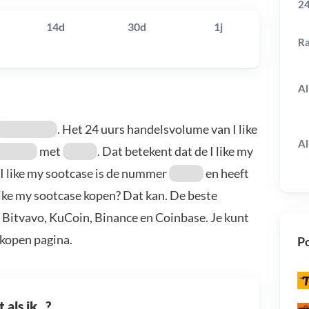
24
14d
30d
1j
R
Al
. Het 24 uurs handelsvolume van I like
Al
met
. Dat betekent dat de I like my
. I like my sootcase is de nummer
en heeft
I like my sootcase kopen? Dat kan. De beste
: Bitvavo, KuCoin, Binance en Coinbase. Je kunt
kopen pagina.
Po
als ik...?