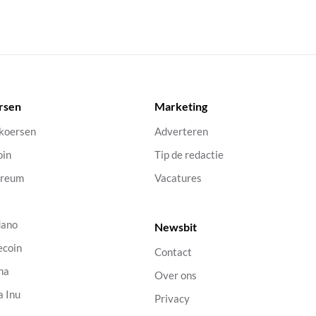
rsen
Marketing
 koersen
Adverteren
oin
Tip de redactie
ereum
Vacatures
dano
Newsbit
ecoin
Contact
na
Over ons
a Inu
Privacy