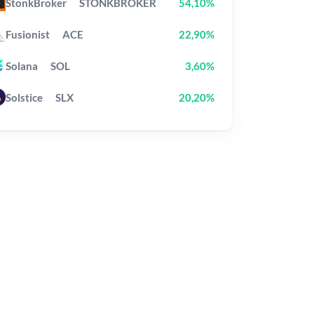
StonkBroker
STONKBROKER
54,10%
Fusionist
ACE
22,90%
Solana
SOL
3,60%
Solstice
SLX
20,20%