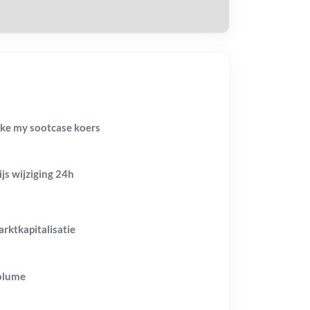
like my sootcase koers
ijs wijziging
24h
rktkapitalisatie
olume