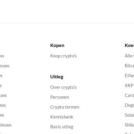
Kopen
Koe
uws
Koop crypto’s
Alle
ieuws
Bitc
ws
Eth
Uitleg
s
XRP
Over crypto’s
euws
Car
Personen
uws
Dog
Crypto termen
uws
Sola
Kennisbank
nieuws
Shib
Basis uitleg