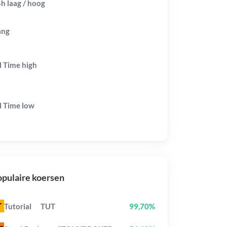
h laag / hoog
ang
l Time
high
l Time
low
pulaire koersen
Tutorial
TUT
99,70%