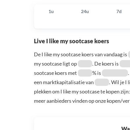
1u
24u
7d
Live I like my sootcase koers
De I like my sootcase koers van vandaag is
my sootcase ligt op
. De koers is
sootcase koers met
% is
een marktkapitalisatie van
. Wil je 
plekken om I like my sootcase te kopen zijn
meer aanbieders vinden op onze kopen/ver
Wat 