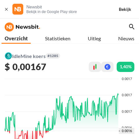
Newsbit
Bekijk
Bekijk in de Google Play store
Overzicht
Statistieken
Uitleg
Nieuws
IdleMine koers
#1285
$
0,00167
1,40%
€