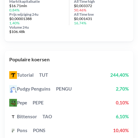
Marktkapitalisatie
All Time
high
$16.71mln
$0,003372
0,84%
50,46%
Prijs wijziging
24u
All Time
low
$0,00001388
$0,001431
1,40%
16,74%
Volume 24u
$106.48k
Populaire koersen
Tutorial
TUT
244,40%
Pudgy Penguins
PENGU
2,70%
Pepe
PEPE
0,10%
Bittensor
TAO
6,10%
Pons
PONS
10,40%