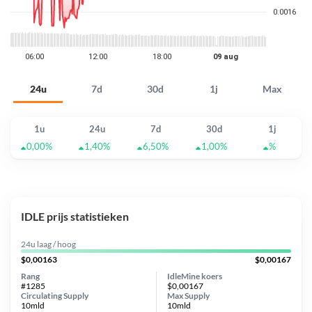
24u
7d
30d
1j
Max
1u
24u
7d
30d
1j
0,00%
1,40%
6,50%
1,00%
%
IDLE prijs statistieken
24u laag / hoog
$0,00163
$0,00167
Rang
IdleMine koers
#1285
$0,00167
Circulating Supply
Max Supply
10mld
10mld