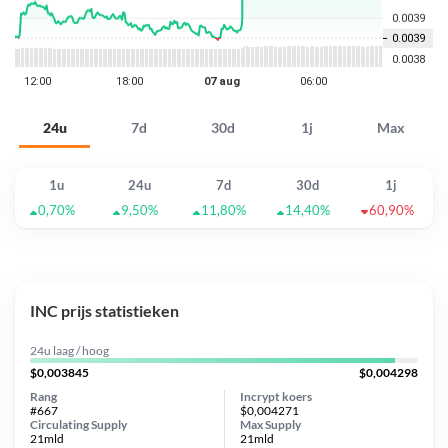
24u
7d
30d
1j
Max
1u
24u
7d
30d
1j
0,70%
9,50%
11,80%
14,40%
60,90%
INC prijs statistieken
24u laag / hoog
$0,003845
$0,004298
Rang
Incrypt koers
#667
$0,004271
Circulating Supply
Max Supply
21mld
21mld