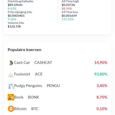
Marktkapitalisatie
All Time
high
$89.69mln
$0,03726
8,63%
88,54%
Prijs wijziging
24u
All Time
low
$0,0003401
$0,001659
9,50%
157,45%
Volume 24u
$126.53k
Populaire koersen
Cash Cat
CASHCAT
14,90%
Fusionist
ACE
93,80%
Pudgy Penguins
PENGU
3,40%
Bonk
BONK
8,70%
Bitcoin
BTC
0,10%