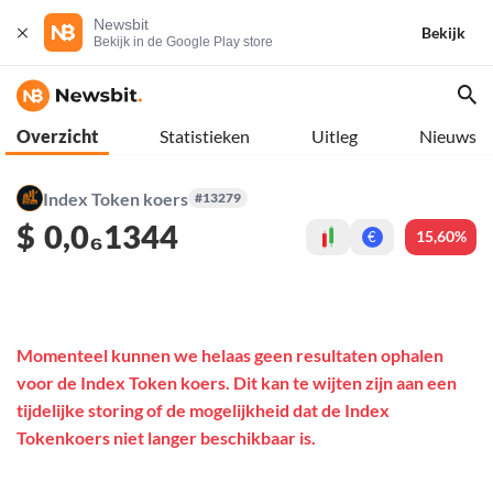
Newsbit
Bekijk
Bekijk in de Google Play store
Overzicht
Statistieken
Uitleg
Nieuws
Index Token koers
#13279
$
0,0₆1344
15,60%
€
Momenteel kunnen we helaas geen resultaten ophalen
voor de Index Token koers. Dit kan te wijten zijn aan een
tijdelijke storing of de mogelijkheid dat de Index
Tokenkoers niet langer beschikbaar is.