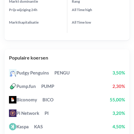
Markt dominantie
Rang
Prijs wijziging
24h
All Time
high
Marktkapitalisatie
All Time
low
Populaire koersen
Pudgy Penguins
PENGU
3,50%
Pump.fun
PUMP
2,30%
Biconomy
BICO
55,00%
Pi Network
PI
3,20%
Kaspa
KAS
4,50%