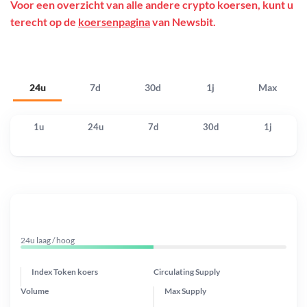
Voor een overzicht van alle andere crypto koersen, kunt u
terecht op de
koersenpagina
van Newsbit.
24u
7d
30d
1j
Max
1u
24u
7d
30d
1j
24u laag / hoog
Index Token koers
Circulating Supply
Volume
Max Supply