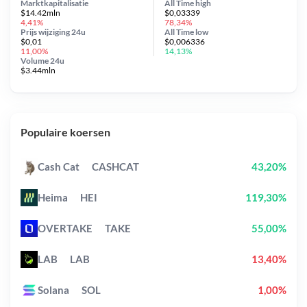
Marktkapitalisatie
All Time
high
$14.42mln
$0,03339
4,41%
78,34%
Prijs wijziging
24u
All Time
low
$0,01
$0,006336
11,00%
14,13%
Volume 24u
$3.44mln
Populaire koersen
Cash Cat
CASHCAT
43,20%
Heima
HEI
119,30%
OVERTAKE
TAKE
55,00%
LAB
LAB
13,40%
Solana
SOL
1,00%