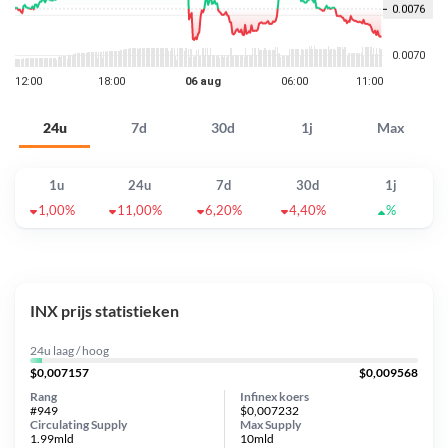
24u
7d
30d
1j
Max
1u
24u
7d
30d
1j
1,00%
11,00%
6,20%
4,40%
%
INX prijs statistieken
24u laag / hoog
$0,007157
$0,009568
Rang
Infinex koers
#949
$0,007232
Circulating Supply
Max Supply
1.99mld
10mld