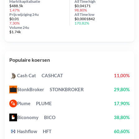
Marktkapitalisatie
All Time
high
$488.5k
$0,04171
1,47%
98,80%
Prijs wijziging
24u
All Time
low
$0,01
$0,0001842
7,30%
170,82%
Volume 24u
$1.74k
Populaire koersen
Cash Cat
CASHCAT
11,00%
StonkBroker
STONKBROKER
29,80%
Plume
PLUME
17,90%
Biconomy
BICO
38,80%
Hashflow
HFT
60,60%