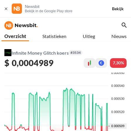
Newsbit
Bekijk
Bekijk in de Google Play store
Overzicht
Statistieken
Uitleg
Nieuws
Infinite Money Glitch koers
#3534
$
0,0004989
7,30%
€