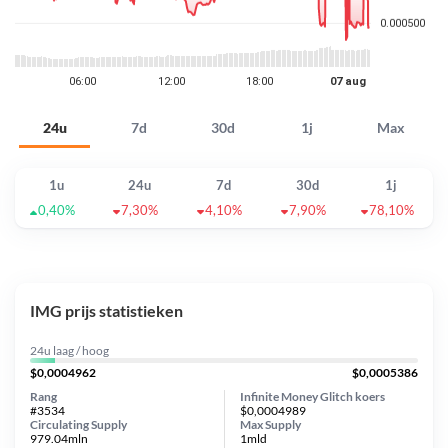
24u
7d
30d
1j
Max
1u
24u
7d
30d
1j
0,40%
7,30%
4,10%
7,90%
78,10%
IMG prijs statistieken
24u laag / hoog
$0,0004962
$0,0005386
Rang
Infinite Money Glitch koers
#3534
$0,0004989
Circulating Supply
Max Supply
979.04mln
1mld