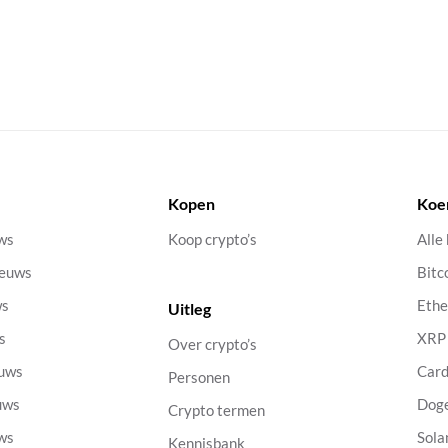
Kopen
Koe
uws
Koop crypto’s
Alle
ieuws
Bitc
ws
Eth
Uitleg
s
XRP
Over crypto’s
euws
Car
Personen
uws
Dog
Crypto termen
uws
Sola
Kennisbank