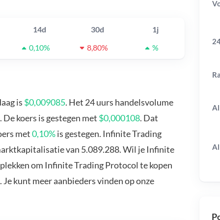
V
14d
30d
1j
24
0,10%
8,80%
%
R
daag is
$0,009085
. Het 24 uurs handelsvolume
Al
9. De koers is gestegen met
$0,000108
. Dat
koers met
0,10%
is gestegen. Infinite Trading
Al
rktkapitalisatie van 5.089.288. Wil je Infinite
plekken om Infinite Trading Protocol te kopen
. Je kunt meer aanbieders vinden op onze
Po