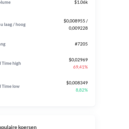
olume
$1.06k
$0,008955 /
u laag / hoog
0,009228
ang
#7205
$0,02969
l Time
high
69,41%
$0,008349
l Time
low
8,82%
pulaire koersen