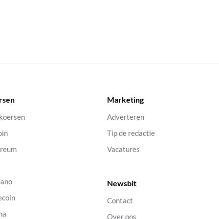
rsen
Marketing
 koersen
Adverteren
oin
Tip de redactie
ereum
Vacatures
dano
Newsbit
ecoin
Contact
na
Over ons