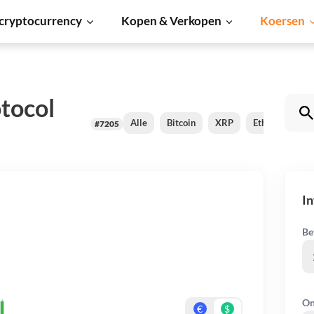
cryptocurrency
Kopen & Verkopen
Koersen
otocol
Alle
Bitcoin
XRP
Ethereum
#7205
In
Be
On
€
$