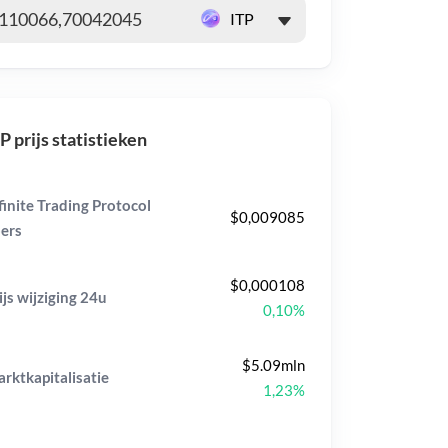
P prijs statistieken
finite Trading Protocol
$0,009085
ers
$0,000108
ijs wijziging
24u
0,10%
$5.09mln
rktkapitalisatie
1,23%