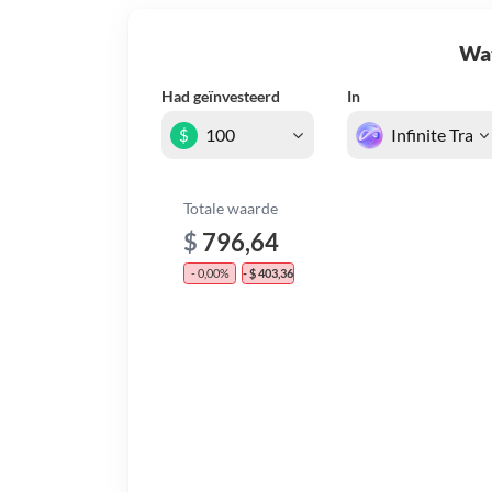
Wat 
Had geïnvesteerd
In
$
Totale waarde
$
796,64
- 0,00%
- $ 403,36