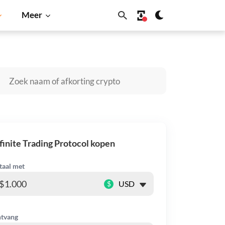
Meer
Cardano
Shiba Inu
Dogecoin
Solana
BNB
finite Trading Protocol kopen
taal met
$
tvang