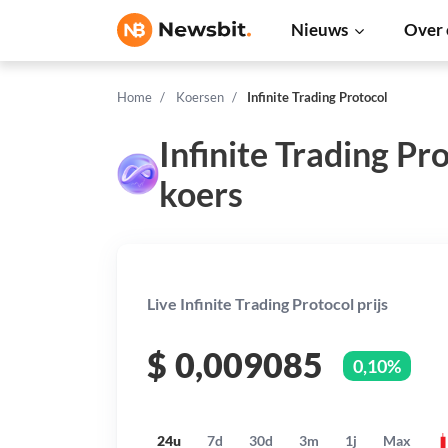
Nieuws
Over 
Home
Koersen
Infinite Trading Protocol
Infinite Trading Pr
koers
Live Infinite Trading Protocol prijs
$
0,009085
0,10%
24u
7d
30d
3m
1j
Max