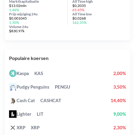
Marktkapitalisatie
All Time
high
$13.02mln
$0,2035
1,46%
65,45%
Prijs wijziging
24u
All Time
low
$0,001045
$0,0268
1,50%
162,35%
Volume 24u
$830.97k
Populaire koersen
Kaspa
KAS
2,00%
Pudgy Penguins
PENGU
3,50%
Cash Cat
CASHCAT
14,40%
Lighter
LIT
9,00%
XRP
XRP
2,30%