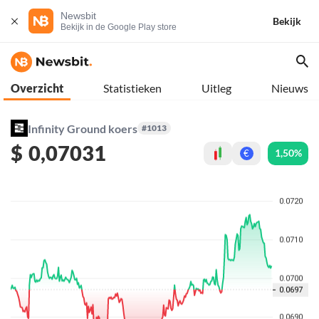
Newsbit
Bekijk
Bekijk in de Google Play store
Overzicht
Statistieken
Uitleg
Nieuws
Infinity Ground koers
#1013
$
0,07031
1,50%
€