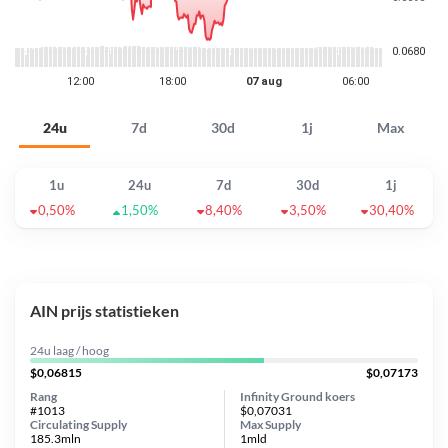
24u
7d
30d
1j
Max
1u
24u
7d
30d
1j
0,50%
1,50%
8,40%
3,50%
30,40%
AIN prijs statistieken
24u laag / hoog
$0,06815
$0,07173
Rang
Infinity Ground koers
#1013
$0,07031
Circulating Supply
Max Supply
185.3mln
1mld