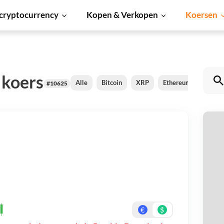
cryptocurrency
Kopen & Verkopen
Koersen
 koers
Alle
Bitcoin
XRP
Ethereum
Carda
#10625
In
Be
On
€
$