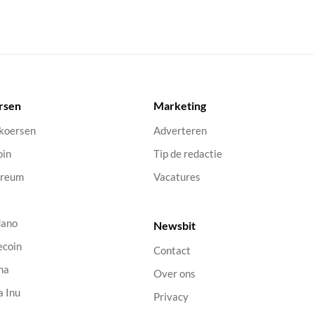
rsen
Marketing
 koersen
Adverteren
oin
Tip de redactie
ereum
Vacatures
dano
Newsbit
ecoin
Contact
na
Over ons
a Inu
Privacy