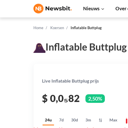
Nieuws
Over 
Home
Koersen
Inflatable Buttplug
Inflatable Buttplug
Live Inflatable Buttplug prijs
$
0,0₅82
2,50%
24u
7d
30d
3m
1j
Max