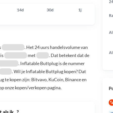
24
14d
30d
1j
R
Al
s
. Het 24 uurs handelsvolume van
Al
 is
met
. Dat betekent dat de
. Inflatable Buttplug is de nummer
. Wil je Inflatable Buttplug kopen? Dat
ug te kopen zijn: Bitvavo, KuCoin, Binance en
 op onze kopen/verkopen pagina.
Po
als ik...?