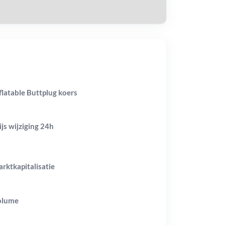
flatable Buttplug koers
ijs wijziging
24h
rktkapitalisatie
olume