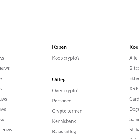
Kopen
Koe
uws
Koop crypto’s
Alle
ieuws
Bitc
ws
Eth
Uitleg
s
XRP
Over crypto’s
euws
Car
Personen
uws
Dog
Crypto termen
uws
Sola
Kennisbank
nieuws
Shib
Basis uitleg