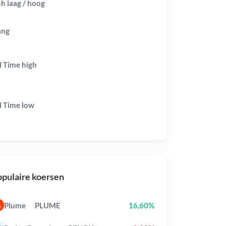
h laag / hoog
ang
l Time
high
l Time
low
pulaire koersen
Plume
PLUME
16,60%