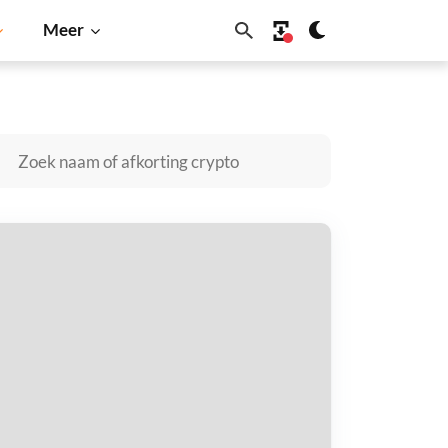
Meer
no
Shiba Inu
Dogecoin
Solana
BNB
flatable Buttplug kopen
taal met
$
tvang