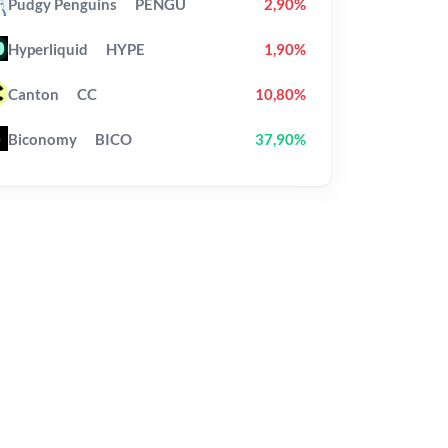
Pudgy Penguins
PENGU
2,90%
Hyperliquid
HYPE
1,90%
Canton
CC
10,80%
Biconomy
BICO
37,90%