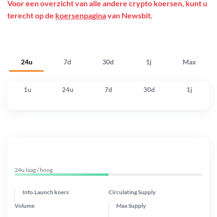
Voor een overzicht van alle andere crypto koersen, kunt u
terecht op de
koersenpagina
van Newsbit.
24u
7d
30d
1j
Max
1u
24u
7d
30d
1j
24u laag / hoog
Info.Launch koers
Circulating Supply
Volume
Max Supply