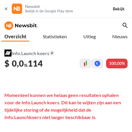
Newsbit
Bekijk
Bekijk in de Google Play store
Overzicht
Statistieken
Uitleg
Nieuws
Info.Launch koers
#
$
0,0₅114
100,00%
€
Momenteel kunnen we helaas geen resultaten ophalen
voor de Info.Launch koers. Dit kan te wijten zijn aan een
tijdelijke storing of de mogelijkheid dat de
Info.Launchkoers niet langer beschikbaar is.