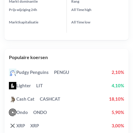
Markt dominantie
Rang
Prijs wijziging
24h
All Time
high
Marktkapitalisatie
All Time
low
Populaire koersen
Pudgy Penguins
PENGU
2,10%
Lighter
LIT
4,10%
Cash Cat
CASHCAT
18,10%
Ondo
ONDO
5,90%
XRP
XRP
3,00%