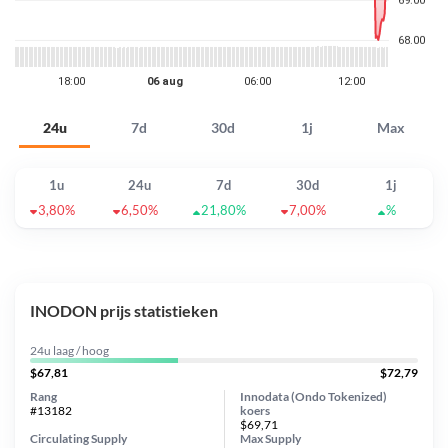
24u
7d
30d
1j
Max
1u
24u
7d
30d
1j
3,80%
6,50%
21,80%
7,00%
%
INODON prijs statistieken
24u laag / hoog
$67,81
$72,79
Rang
Innodata (Ondo Tokenized)
#13182
koers
$69,71
Circulating Supply
Max Supply