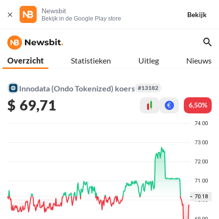
Newsbit
Bekijk
Bekijk in de Google Play store
Overzicht
Statistieken
Uitleg
Nieuws
Innodata (Ondo Tokenized) koers
#13182
$
69,71
6,50%
€