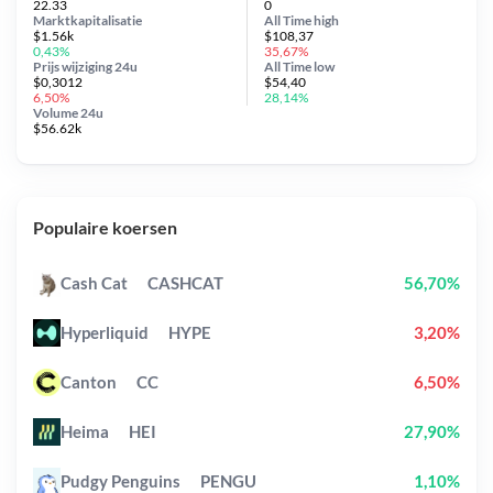
22.33
0
Marktkapitalisatie
All Time
high
$1.56k
$108,37
0,43%
35,67%
Prijs wijziging
24u
All Time
low
$0,3012
$54,40
6,50%
28,14%
Volume 24u
$56.62k
Populaire koersen
Cash Cat
CASHCAT
56,70%
Hyperliquid
HYPE
3,20%
Canton
CC
6,50%
Heima
HEI
27,90%
Pudgy Penguins
PENGU
1,10%