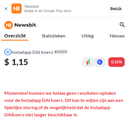
Newsbit
Bekijk
Bekijk in de Google Play store
Overzicht
Statistieken
Uitleg
Nieuws
Instadapp DAI koers
#13372
$
1,15
0,10%
€
Momenteel kunnen we helaas geen resultaten ophalen
voor de Instadapp DAI koers. Dit kan te wijten zijn aan een
tijdelijke storing of de mogelijkheid dat de Instadapp
DAIkoers niet langer beschikbaar is.