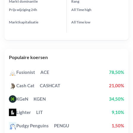
Markt dominantie
Rang
Prijs wijziging
24h
All Time
high
Marktkapitalisatie
All Time
low
Populaire koersen
Fusionist
ACE
78,50%
Cash Cat
CASHCAT
21,00%
KGeN
KGEN
34,50%
Lighter
LIT
9,10%
Pudgy Penguins
PENGU
1,50%