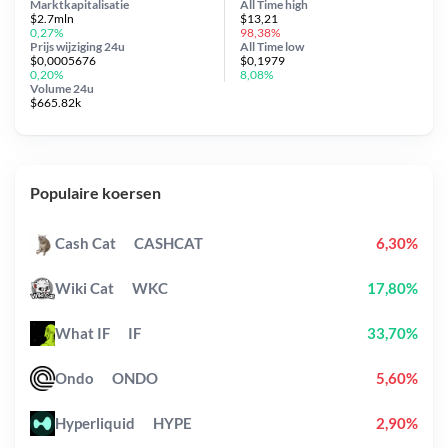
Marktkapitalisatie
All Time
high
$2.7mln
$13,21
0,27%
98,38%
Prijs wijziging
24u
All Time
low
$0,0005676
$0,1979
0,20%
8,08%
Volume 24u
$665.82k
Populaire koersen
Cash Cat
CASHCAT
6,30%
Wiki Cat
WKC
17,80%
What IF
IF
33,70%
Ondo
ONDO
5,60%
Hyperliquid
HYPE
2,90%