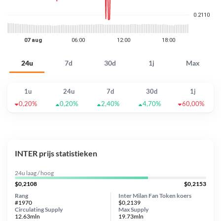
24u
7d
30d
1j
Max
1u
24u
7d
30d
1j
0,20%
0,20%
2,40%
4,70%
60,00%
INTER prijs statistieken
24u laag / hoog
$0,2108
$0,2153
Rang
Inter Milan Fan Token koers
#1970
$0,2139
Circulating Supply
Max Supply
12.63mln
19.73mln