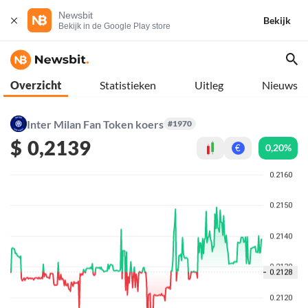
Newsbit
Bekijk
Bekijk in de Google Play store
Overzicht
Statistieken
Uitleg
Nieuws
Inter Milan Fan Token koers
#1970
$
0,2139
0,20%
€