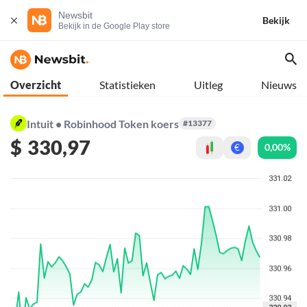
Newsbit
Bekijk
Bekijk in de Google Play store
Overzicht
Statistieken
Uitleg
Nieuws
Intuit • Robinhood Token koers
#13377
$
330,97
0,00%
€