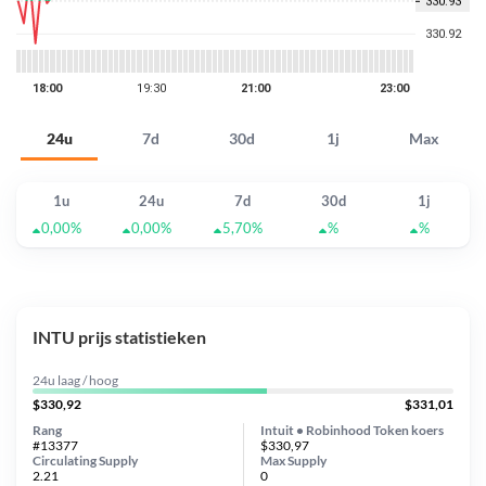
24u
7d
30d
1j
Max
1u
24u
7d
30d
1j
0,00%
0,00%
5,70%
%
%
INTU prijs statistieken
24u laag / hoog
$330,92
$331,01
Rang
Intuit • Robinhood Token koers
#13377
$330,97
Circulating Supply
Max Supply
2.21
0