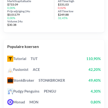
Marktkapitalisatie
All Time
high
$733.09
$331,03
0,00%
0,02%
Prijs wijziging
24u
All Time
low
$0,01179
$249,88
0,00%
32,45%
Volume 24u
$30.38
Populaire koersen
Tutorial
TUT
110,90%
Fusionist
ACE
42,20%
StonkBroker
STONKBROKER
49,40%
Pudgy Penguins
PENGU
4,30%
Monad
MON
0,80%