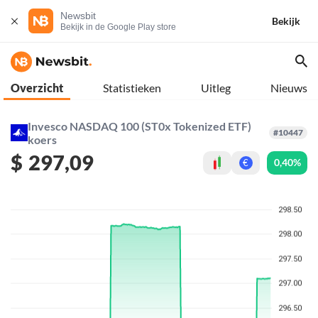
Newsbit
Bekijk
Bekijk in de Google Play store
Overzicht
Statistieken
Uitleg
Nieuws
Invesco NASDAQ 100 (ST0x Tokenized ETF)
#10447
koers
$
297,09
0,40%
€