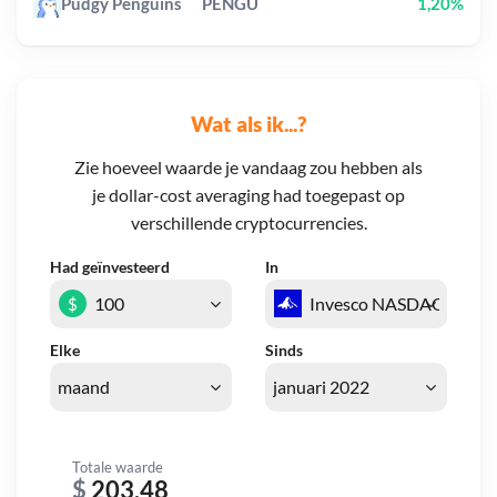
Pudgy Penguins
PENGU
1,20%
Wat als ik...?
Zie hoeveel waarde je vandaag zou hebben als
je dollar-cost averaging had toegepast op
verschillende cryptocurrencies.
Had geïnvesteerd
In
$
Elke
Sinds
Totale waarde
$
203,48