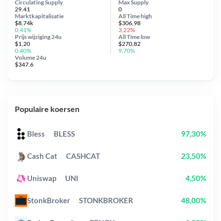
Circulating Supply
Max Supply
29.41
0
Marktkapitalisatie
All Time
high
$8.74k
$306,98
0,41%
3,22%
Prijs wijziging
24u
All Time
low
$1,20
$270,82
0,40%
9,70%
Volume 24u
$347.6
Populaire koersen
Bless
BLESS
97,30%
Cash Cat
CASHCAT
23,50%
Uniswap
UNI
4,50%
StonkBroker
STONKBROKER
48,00%