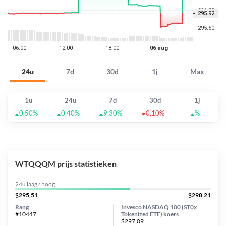
24u
7d
30d
1j
Max
1u
24u
7d
30d
1j
0,50%
0,40%
9,30%
0,10%
%
WTQQQM prijs statistieken
24u laag / hoog
$295,51
$298,21
Rang
Invesco NASDAQ 100 (ST0x
#10447
Tokenized ETF) koers
$297,09