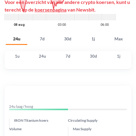
Voor een overzicht van alle andere crypto koersen, kunt u
terecht op de
koersenpagina
van Newsbit.
24u
7d
30d
1j
Max
1u
24u
7d
30d
1j
24u laag / hoog
IRON Titanium koers
Circulating Supply
Volume
Max Supply