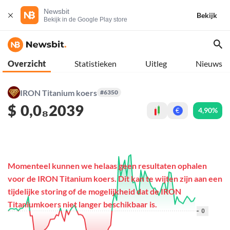
Newsbit
Bekijk
Bekijk in de Google Play store
Overzicht
Statistieken
Uitleg
Nieuws
IRON Titanium koers
#6350
$
0,0₈2039
4,90%
€
Momenteel kunnen we helaas geen resultaten ophalen
voor de IRON Titanium koers. Dit kan te wijten zijn aan een
tijdelijke storing of de mogelijkheid dat de IRON
Titaniumkoers niet langer beschikbaar is.