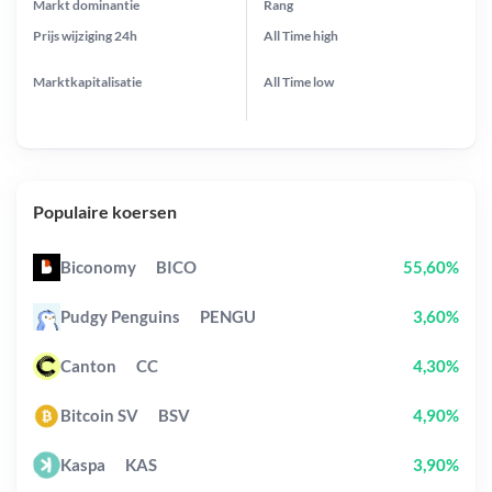
Markt dominantie
Rang
Prijs wijziging
24h
All Time
high
Marktkapitalisatie
All Time
low
Populaire koersen
Biconomy
BICO
55,60%
Pudgy Penguins
PENGU
3,60%
Canton
CC
4,30%
Bitcoin SV
BSV
4,90%
Kaspa
KAS
3,90%