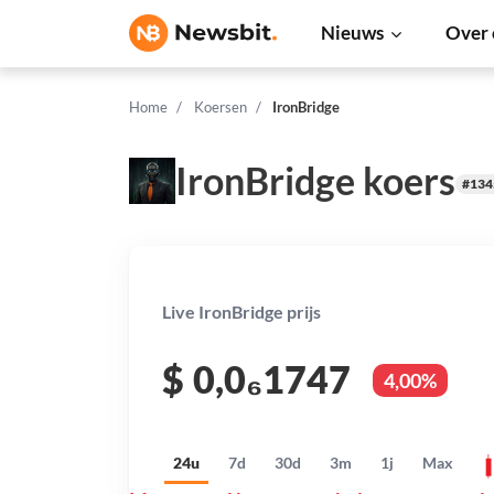
Nieuws
Over 
Home
Koersen
IronBridge
IronBridge koers
#134
Live IronBridge prijs
$
0,0₆1747
4,00%
24u
7d
30d
3m
1j
Max