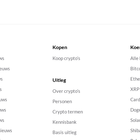
Kopen
Koe
uws
Koop crypto’s
Alle
ieuws
Bitc
ws
Eth
Uitleg
s
XRP
Over crypto’s
euws
Car
Personen
uws
Dog
Crypto termen
uws
Sola
Kennisbank
nieuws
Shib
Basis uitleg