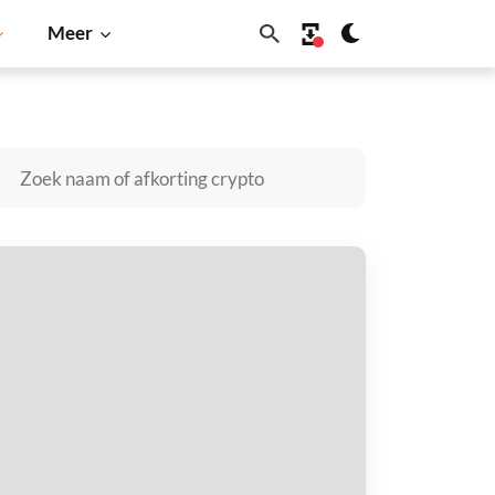
Meer
Dogecoin
Solana
BNB
onBridge kopen
taal met
$
tvang