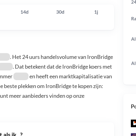
24
14d
30d
1j
R
Al
. Het 24 uurs handelsvolume van IronBridge
Al
. Dat betekent dat de IronBridge koers met
nummer
en heeft een marktkapitalisatie van
De beste plekken om IronBridge te kopen zijn:
kunt meer aanbieders vinden op onze
Po
als ik...?