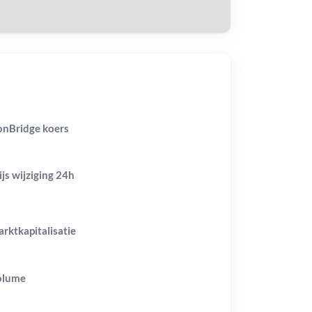
onBridge koers
ijs wijziging
24h
rktkapitalisatie
olume