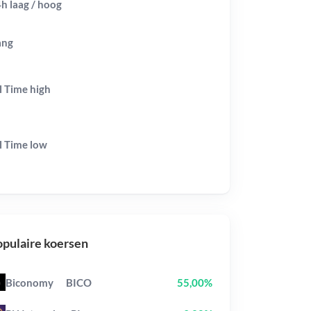
h laag / hoog
ang
l Time
high
l Time
low
pulaire koersen
Biconomy
BICO
55,00%