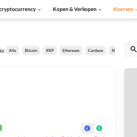
cryptocurrency
Kopen & Verkopen
Koersen
Alle
Bitcoin
XRP
Ethereum
Cardano
Shiba Inu
52
Ir
Be
On
€
$