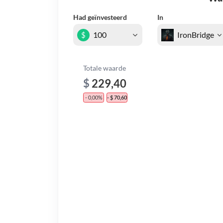
Had geïnvesteerd
In
$
Totale waarde
$
229,40
- 0,00%
- $ 70,60