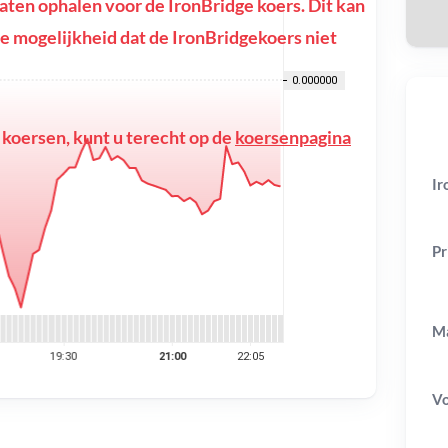
ten ophalen voor de IronBridge koers. Dit kan
f de mogelijkheid dat de IronBridgekoers niet
 koersen, kunt u terecht op de
koersenpagina
Ir
Pr
Ma
V