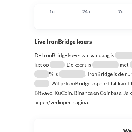
1u
24u
7d
Live IronBridge koers
De IronBridge koers van vandaag is
ligt op
. De koers is
met
% is
. IronBridge is de 
. Wil je IronBridge kopen? Dat kan. 
Bitvavo, KuCoin, Binance en Coinbase. Je 
kopen/verkopen pagina.
Wat 