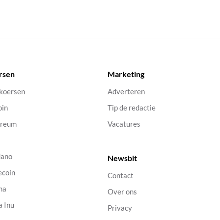
rsen
Marketing
 koersen
Adverteren
oin
Tip de redactie
ereum
Vacatures
dano
Newsbit
ecoin
Contact
na
Over ons
a Inu
Privacy