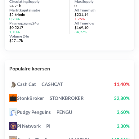
Circulating Supply
Max Supply
24.71k
0
Marktkapitalisatie
All Time
high
$5.64mln
$231,14
0,23%
1,25%
Prijs wijziging
24u
All Time
low
$0,5217
$169,10
1,10%
34,97%
Volume 24u
$57.17k
Populaire koersen
Cash Cat
CASHCAT
11,40%
StonkBroker
STONKBROKER
32,80%
Pudgy Penguins
PENGU
3,60%
Pi Network
PI
3,30%