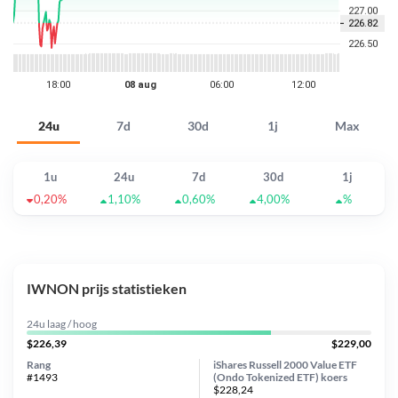
24u
7d
30d
1j
Max
1u
24u
7d
30d
1j
0,20%
1,10%
0,60%
4,00%
%
IWNON prijs statistieken
24u laag / hoog
$226,39
$229,00
Rang
iShares Russell 2000 Value ETF
#1493
(Ondo Tokenized ETF) koers
$228,24