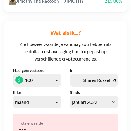
Jimothy The Raccoon
JIMOTHY
215,00%
Wat als ik...?
Zie hoeveel waarde je vandaag zou hebben als
je dollar-cost averaging had toegepast op
verschillende cryptocurrencies.
Had geïnvesteerd
In
$
Elke
Sinds
Totale waarde
---