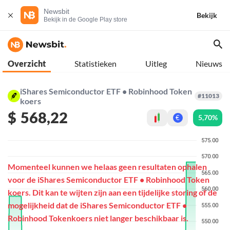
Newsbit
Bekijk
Bekijk in de Google Play store
Overzicht
Statistieken
Uitleg
Nieuws
iShares Semiconductor ETF • Robinhood Token
#11013
koers
$
568,22
5,70%
€
Momenteel kunnen we helaas geen resultaten ophalen
voor de iShares Semiconductor ETF • Robinhood Token
koers. Dit kan te wijten zijn aan een tijdelijke storing of de
mogelijkheid dat de iShares Semiconductor ETF •
Robinhood Tokenkoers niet langer beschikbaar is.