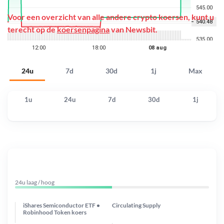
Voor een overzicht van alle andere crypto koersen, kunt u
terecht op de
koersenpagina
van Newsbit.
24u
7d
30d
1j
Max
1u
24u
7d
30d
1j
24u laag / hoog
iShares Semiconductor ETF •
Circulating Supply
Robinhood Token koers