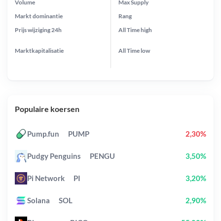
Volume
Max Supply
Markt dominantie
Rang
Prijs wijziging
24h
All Time
high
Marktkapitalisatie
All Time
low
Populaire koersen
Pump.fun
PUMP
2,30%
Pudgy Penguins
PENGU
3,50%
Pi Network
PI
3,20%
Solana
SOL
2,90%