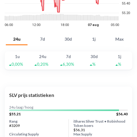
24u
7d
30d
1j
Max
1u
24u
7d
30d
1j
0,00%
0,20%
6,30%
%
%
SLV prijs statistieken
24u laag / hoog
$55,21
$56,40
Rang
iShares Silver Trust • Robinhood
#3209
Token koers
$56,31
Circulating Supply
Max Supply