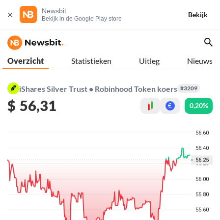
Newsbit
Bekijk
Bekijk in de Google Play store
Overzicht
Statistieken
Uitleg
Nieuws
iShares Silver Trust • Robinhood Token koers
#3209
$
56,31
0,20%
€