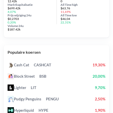
12.42k
0
Marktkapitalisatie
All Time
high
$699.42k
$63,76
4,07%
11,69%
Prijs wijziging
24u
All Time
low
$0,2703
$46,04
0,20%
22,31%
Volume 24u
$187.42k
Populaire koersen
Cash Cat
CASHCAT
19,30%
Block Street
BSB
20,00%
Lighter
LIT
9,70%
Pudgy Penguins
PENGU
2,50%
Hyperliquid
HYPE
1,90%